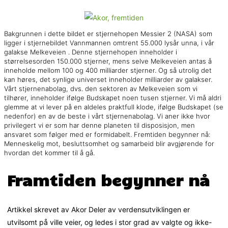
Bakgrunnen i dette bildet er stjernehopen Messier 2 (NASA) som
ligger i stjernebildet Vannmannen omtrent 55.000 lysår unna, i vår
galakse Melkeveien . Denne stjernehopen inneholder i
størrelsesorden 150.000 stjerner, mens selve Melkeveien antas å
inneholde mellom 100 og 400 milliarder stjerner. Og så utrolig det
kan høres, det synlige universet inneholder milliarder av galakser.
Vårt stjernenabolag, dvs. den sektoren av Melkeveien som vi
tilhører, inneholder ifølge Budskapet noen tusen stjerner. Vi må aldri
glemme at vi lever på en aldeles praktfull klode, ifølge Budskapet (se
nedenfor) en av de beste i vårt stjernenabolag. Vi aner ikke hvor
privilegert vi er som har denne planeten til disposisjon, men
ansvaret som følger med er formidabelt. Fremtiden begynner nå:
Menneskelig mot, besluttsomhet og samarbeid blir avgjørende for
hvordan det kommer til å gå.
Framtiden begynner nå
Artikkel skrevet av Akor Deler av verdensutviklingen er
utvilsomt på ville veier, og ledes i stor grad av valgte og ikke-