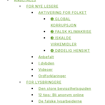
FOR NYE LESERE
AKTIVERING FOR FOLKET
➊ GLOBAL
KORRUPSJON
➋ FALSK KLIMAKRISE
➌ ISKALDE
VIRKEMIDLER
➍ DØDELIG HENSIKT
Anbefalt
I dybden
Videoer
Ordforklaringer
FOR LYSBRINGERE
Den store bevissthetsguiden
12 tips: Bli anonym online
De falske lysarbeiderne