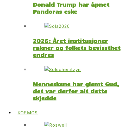
Donald Trump har åpnet
Pandoras eske
2026: Året institusjoner
rakner og folkets bevissthet
endres
Menneskene har glemt Gud,
det var derfor alt dette
skjedde
KOSMOS