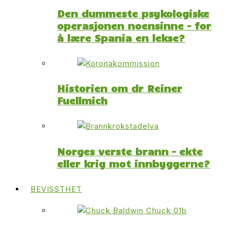
Den dummeste psykologiske
operasjonen noensinne – for
å lære Spania en lekse?
Historien om dr Reiner
Fuellmich
Norges verste brann – ekte
eller krig mot innbyggerne?
BEVISSTHET