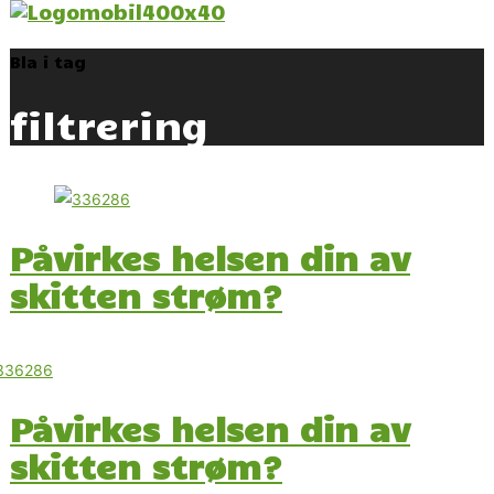
Bla i tag
filtrering
Påvirkes helsen din av
skitten strøm?
Påvirkes helsen din av
skitten strøm?