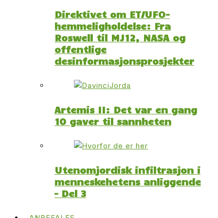
Direktivet om ET/UFO-
hemmeligholdelse: Fra
Roswell til MJ12, NASA og
offentlige
desinformasjonsprosjekter
Artemis II: Det var en gang
10 gaver til sannheten
Utenomjordisk infiltrasjon i
menneskehetens anliggende
– Del 3
ANBEFALES