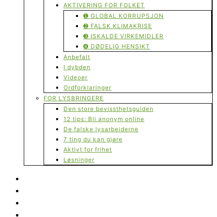
AKTIVERING FOR FOLKET
➊ GLOBAL KORRUPSJON
➋ FALSK KLIMAKRISE
➌ ISKALDE VIRKEMIDLER
➍ DØDELIG HENSIKT
Anbefalt
I dybden
Videoer
Ordforklaringer
FOR LYSBRINGERE
Den store bevissthetsguiden
12 tips: Bli anonym online
De falske lysarbeiderne
7 ting du kan gjøre
Aktivt for frihet
Løsninger