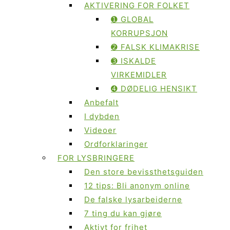
AKTIVERING FOR FOLKET
➊ GLOBAL
KORRUPSJON
➋ FALSK KLIMAKRISE
➌ ISKALDE
VIRKEMIDLER
➍ DØDELIG HENSIKT
Anbefalt
I dybden
Videoer
Ordforklaringer
FOR LYSBRINGERE
Den store bevissthetsguiden
12 tips: Bli anonym online
De falske lysarbeiderne
7 ting du kan gjøre
Aktivt for frihet