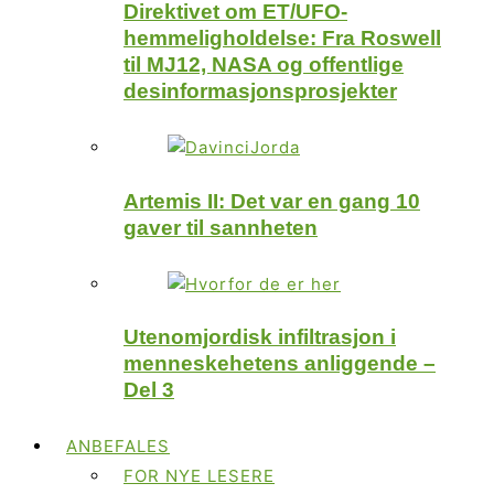
Direktivet om ET/UFO-
hemmeligholdelse: Fra Roswell
til MJ12, NASA og offentlige
desinformasjonsprosjekter
Artemis II: Det var en gang 10
gaver til sannheten
Utenomjordisk infiltrasjon i
menneskehetens anliggende –
Del 3
ANBEFALES
FOR NYE LESERE