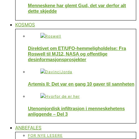
Menneskene har glemt Gud, det var derfor alt
dette skjedde
KOSMOS
Direktivet om ET/UFO-hemmeligholdelse: Fra
Roswell til MJ12, NASA og offentlige
desinformasjonsprosjekter
Artemis II: Det var en gang 10 gaver til sannheten
Utenomjordisk infiltrasjon i menneskehetens
anliggende – Del 3
ANBEFALES
FOR NYE LESERE