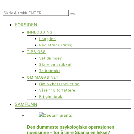
FORSIDEN
INNLOGGING
Logg inn
Registrer (Gratis)
TIPS OSS
Vet du noe?
Skriv en artikkel
Ta kontakt
OM MAGASINET
Om Nyhetsspeilet.no
Våre 118 forfattere
Fri gjenbruk
SAMFUNN
Den dummeste psykologiske operasjonen
noensinne – for å lære Spania en lekse?