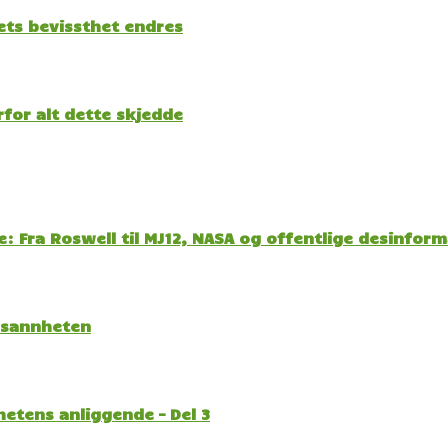
kets bevissthet endres
for alt dette skjedde
: Fra Roswell til MJ12, NASA og offentlige desinfor
l sannheten
etens anliggende – Del 3