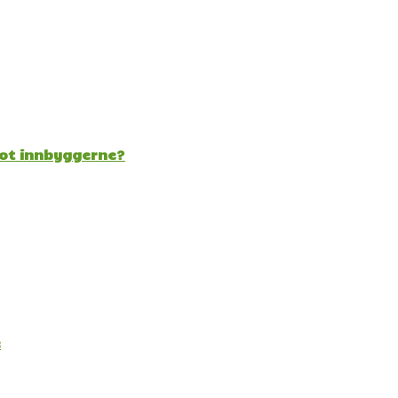
mot innbyggerne?
e