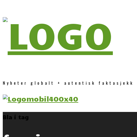
Nyheter globalt + autentisk faktasjekk
Bla i tag