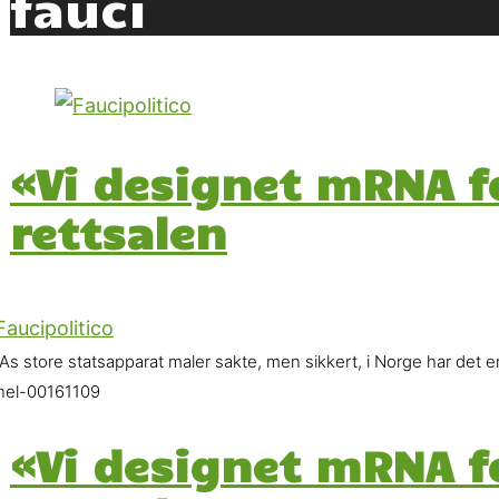
fauci
«Vi designet mRNA fo
rettsalen
As store statsapparat maler sakte, men sikkert, i Norge har det
nel-00161109
«Vi designet mRNA fo