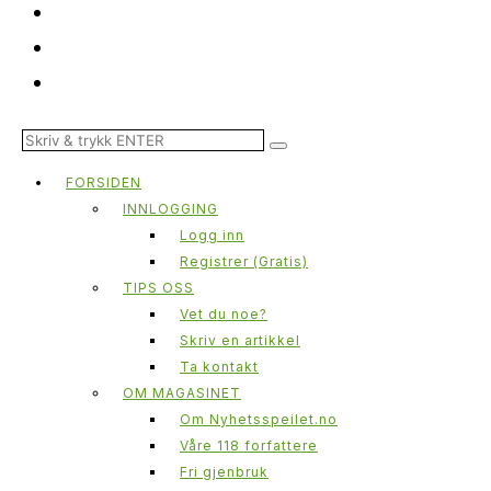
FORSIDEN
INNLOGGING
Logg inn
Registrer (Gratis)
TIPS OSS
Vet du noe?
Skriv en artikkel
Ta kontakt
OM MAGASINET
Om Nyhetsspeilet.no
Våre 118 forfattere
Fri gjenbruk