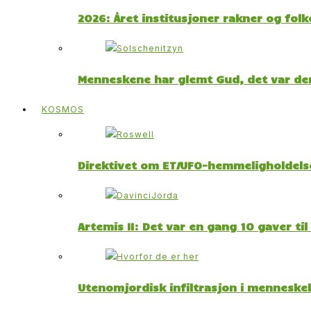
2026: Året institusjoner rakner og fol
Menneskene har glemt Gud, det var der
KOSMOS
Direktivet om ET/UFO-hemmeligholdelse
Artemis II: Det var en gang 10 gaver ti
Utenomjordisk infiltrasjon i menneskeh