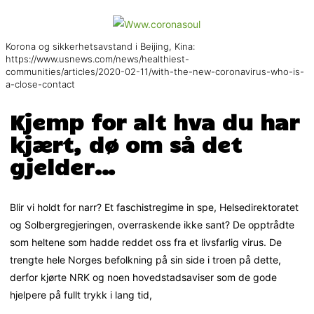
Korona og sikkerhetsavstand i Beijing, Kina:
https://www.usnews.com/news/healthiest-
communities/articles/2020-02-11/with-the-new-coronavirus-who-is-
a-close-contact
Kjemp for alt hva du har
kjært, dø om så det
gjelder…
Blir vi holdt for narr? Et faschistregime in spe, Helsedirektoratet
og Solbergregjeringen, overraskende ikke sant? De opptrådte
som heltene som hadde reddet oss fra et livsfarlig virus. De
trengte hele Norges befolkning på sin side i troen på dette,
derfor kjørte NRK og noen hovedstadsaviser som de gode
hjelpere på fullt trykk i lang tid,