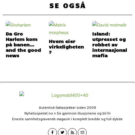
SE OGSÅ
Da Gro
Island:
Harlem kom
utpresset og
Hvem eier
på banen…
robbet av
virkeligheten
and the good
internasjonal
?
news
mafia
Autentisk faktasjekker siden 2009
Nyhetsspeilet.no » Se gjennom illusjonene og bli fri
Eneste sannhetsgravende magasin i komplett bredde og full dybde