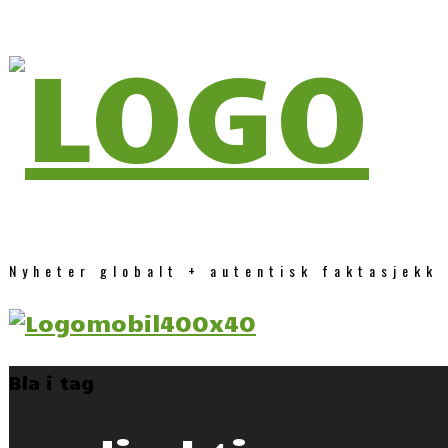
Nyheter globalt + autentisk faktasjekk
Bla i tag