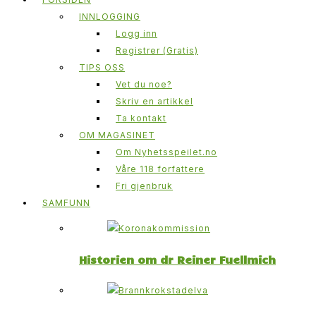
INNLOGGING
Logg inn
Registrer (Gratis)
TIPS OSS
Vet du noe?
Skriv en artikkel
Ta kontakt
OM MAGASINET
Om Nyhetsspeilet.no
Våre 118 forfattere
Fri gjenbruk
SAMFUNN
Historien om dr Reiner Fuellmich