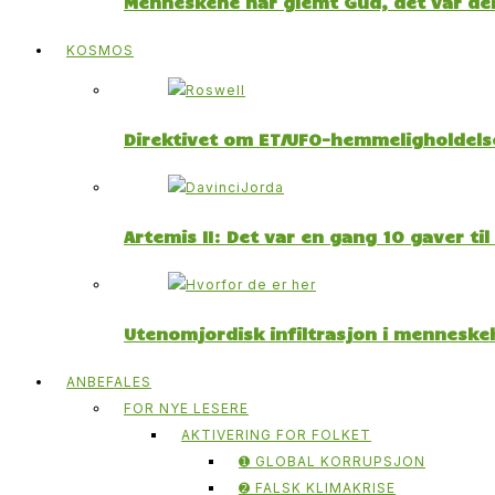
Menneskene har glemt Gud, det var der
KOSMOS
Direktivet om ET/UFO-hemmeligholdelse
Artemis II: Det var en gang 10 gaver ti
Utenomjordisk infiltrasjon i menneskeh
ANBEFALES
FOR NYE LESERE
AKTIVERING FOR FOLKET
➊ GLOBAL KORRUPSJON
➋ FALSK KLIMAKRISE