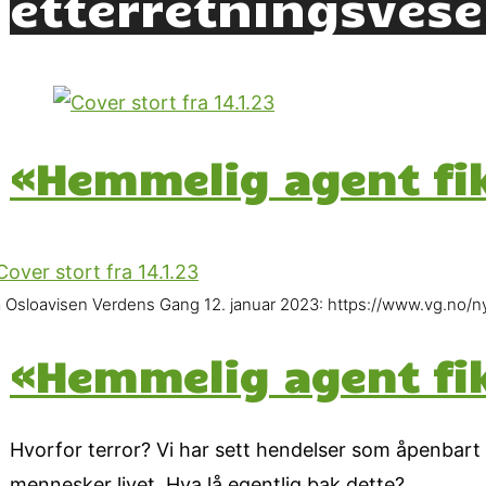
etterretningsves
«Hemmelig agent fik
a Osloavisen Verdens Gang 12. januar 2023: https://www.vg.no/ny
«Hemmelig agent fik
Hvorfor terror? Vi har sett hendelser som åpenbart
mennesker livet. Hva lå egentlig bak dette?