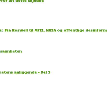
for alt dette skjedde
: Fra Roswell til MJ12, NASA og offentlige desinfor
l sannheten
etens anliggende – Del 3