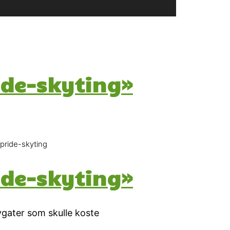
ide-skyting»
pride-skyting
ide-skyting»
ygater som skulle koste