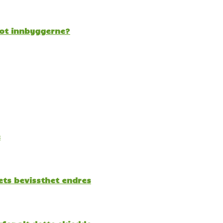
mot innbyggerne?
e
kets bevissthet endres