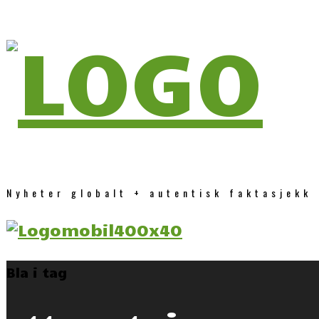
Nyheter globalt + autentisk faktasjekk
Bla i tag