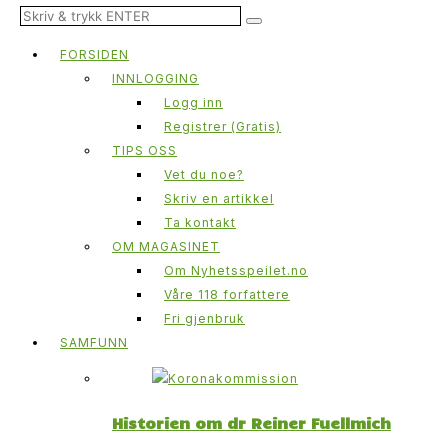
FORSIDEN
INNLOGGING
Logg inn
Registrer (Gratis)
TIPS OSS
Vet du noe?
Skriv en artikkel
Ta kontakt
OM MAGASINET
Om Nyhetsspeilet.no
Våre 118 forfattere
Fri gjenbruk
SAMFUNN
Historien om dr Reiner Fuellmich