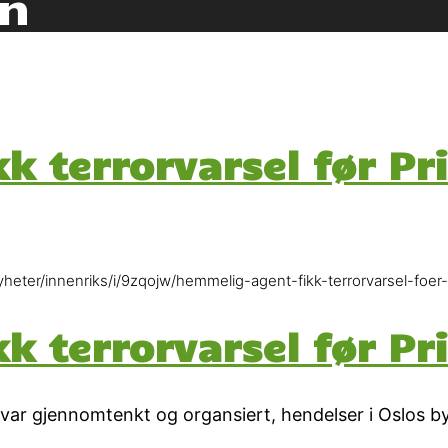
en
k terrorvarsel før Pr
heter/innenriks/i/9zqojw/hemmelig-agent-fikk-terrorvarsel-foer-
k terrorvarsel før Pr
 var gjennomtenkt og organsiert, hendelser i Oslos b