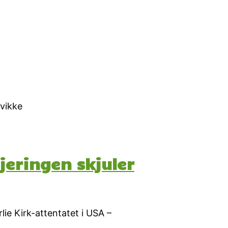
kvikke
eringen skjuler
e Kirk-attentatet i USA –