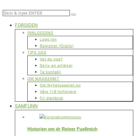
FORSIDEN
INNLOGGING
Logg inn
Registrer (Gratis)
TIPS OSS
Vet du noe?
Skriv en artikkel
Ta kontakt
OM MAGASINET
Om Nyhetsspeilet.no
Våre 118 forfattere
Fri gjenbruk
SAMFUNN
Historien om dr Reiner Fuellmich