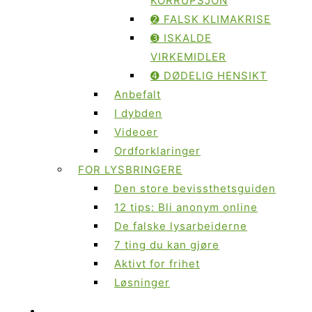
KORRUPSJON
➋ FALSK KLIMAKRISE
➌ ISKALDE
VIRKEMIDLER
➍ DØDELIG HENSIKT
Anbefalt
I dybden
Videoer
Ordforklaringer
FOR LYSBRINGERE
Den store bevissthetsguiden
12 tips: Bli anonym online
De falske lysarbeiderne
7 ting du kan gjøre
Aktivt for frihet
Løsninger