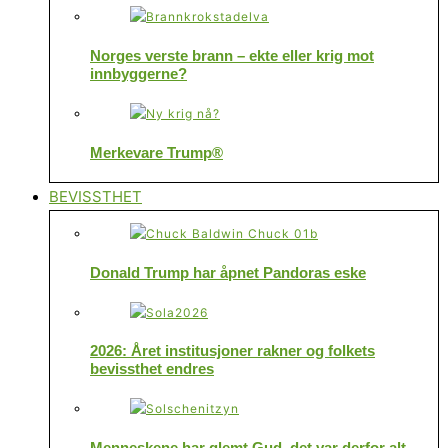
Norges verste brann – ekte eller krig mot
innbyggerne?
Merkevare Trump®
BEVISSTHET
Donald Trump har åpnet Pandoras eske
2026: Året institusjoner rakner og folkets
bevissthet endres
Menneskene har glemt Gud, det var derfor alt