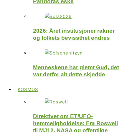
Pandoras eske
2026: Året institusjoner rakner
og folkets bevissthet endres
Menneskene har glemt Gud, det
var derfor alt dette skjedde
KOSMOS
Direktivet om ET/UFO-
hemmeligholdelse: Fra Roswell
til MJ12, NASA og offentlige