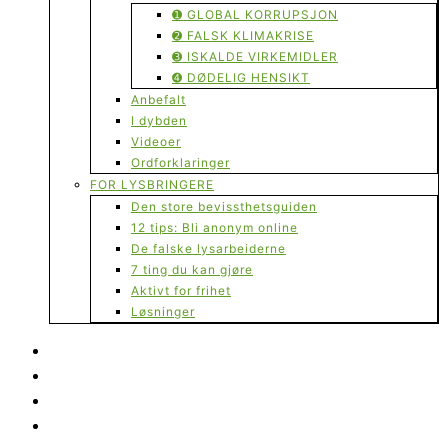
➊ GLOBAL KORRUPSJON
➋ FALSK KLIMAKRISE
➌ ISKALDE VIRKEMIDLER
➍ DØDELIG HENSIKT
Anbefalt
I dybden
Videoer
Ordforklaringer
FOR LYSBRINGERE
Den store bevissthetsguiden
12 tips: Bli anonym online
De falske lysarbeiderne
7 ting du kan gjøre
Aktivt for frihet
Løsninger