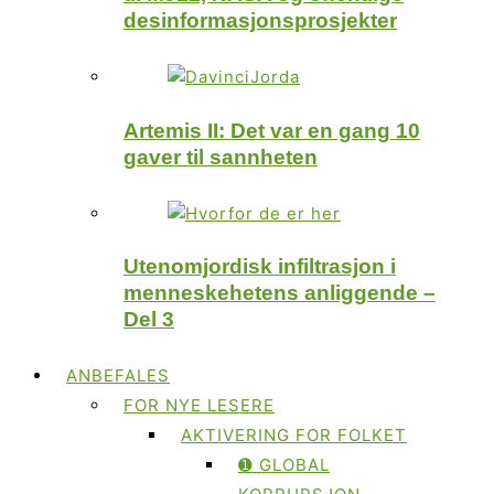
desinformasjonsprosjekter
Artemis II: Det var en gang 10
gaver til sannheten
Utenomjordisk infiltrasjon i
menneskehetens anliggende –
Del 3
ANBEFALES
FOR NYE LESERE
AKTIVERING FOR FOLKET
➊ GLOBAL