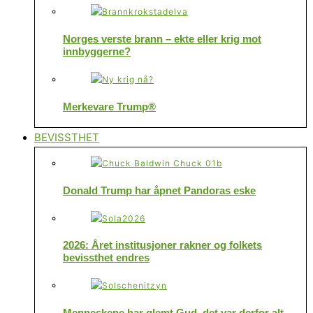
Norges verste brann – ekte eller krig mot
innbyggerne?
Merkevare Trump®
BEVISSTHET
Donald Trump har åpnet Pandoras eske
2026: Året institusjoner rakner og folkets
bevissthet endres
Menneskene har glemt Gud, det var derfor alt