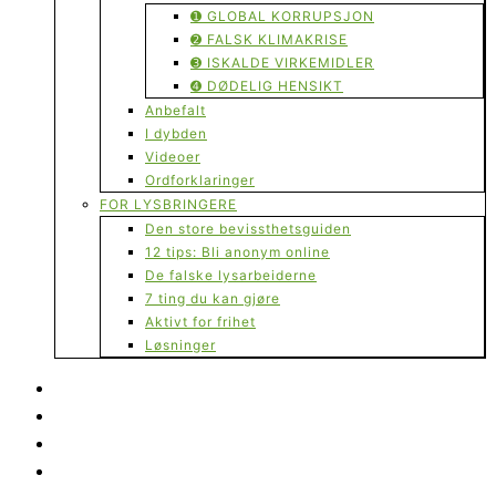
➊ GLOBAL KORRUPSJON
➋ FALSK KLIMAKRISE
➌ ISKALDE VIRKEMIDLER
➍ DØDELIG HENSIKT
Anbefalt
I dybden
Videoer
Ordforklaringer
FOR LYSBRINGERE
Den store bevissthetsguiden
12 tips: Bli anonym online
De falske lysarbeiderne
7 ting du kan gjøre
Aktivt for frihet
Løsninger