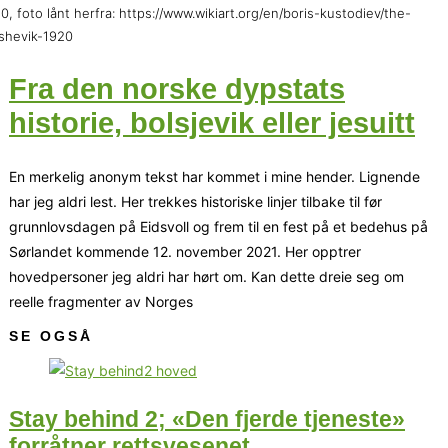
0, foto lånt herfra: https://www.wikiart.org/en/boris-kustodiev/the-
shevik-1920
Fra den norske dypstats
historie, bolsjevik eller jesuitt
En merkelig anonym tekst har kommet i mine hender. Lignende
har jeg aldri lest. Her trekkes historiske linjer tilbake til før
grunnlovsdagen på Eidsvoll og frem til en fest på et bedehus på
Sørlandet kommende 12. november 2021. Her opptrer
hovedpersoner jeg aldri har hørt om. Kan dette dreie seg om
reelle fragmenter av Norges
SE OGSÅ
Stay behind 2; «Den fjerde tjeneste»
forråtner rettsvesenet