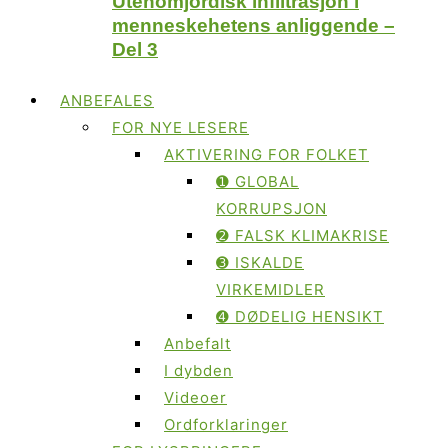
Utenomjordisk infiltrasjon i
menneskehetens anliggende –
Del 3
ANBEFALES
FOR NYE LESERE
AKTIVERING FOR FOLKET
➊ GLOBAL
KORRUPSJON
➋ FALSK KLIMAKRISE
➌ ISKALDE
VIRKEMIDLER
➍ DØDELIG HENSIKT
Anbefalt
I dybden
Videoer
Ordforklaringer