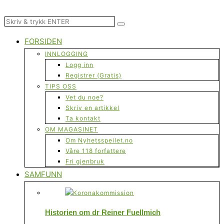
FORSIDEN
INNLOGGING
Logg inn
Registrer (Gratis)
TIPS OSS
Vet du noe?
Skriv en artikkel
Ta kontakt
OM MAGASINET
Om Nyhetsspeilet.no
Våre 118 forfattere
Fri gjenbruk
SAMFUNN
Historien om dr Reiner Fuellmich