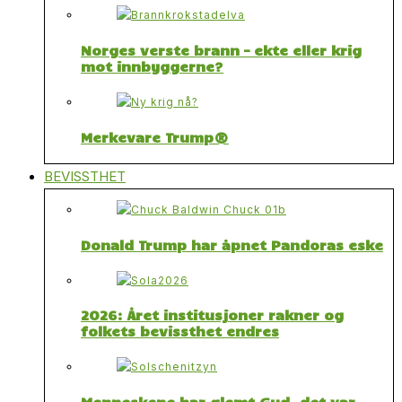
Norges verste brann – ekte eller krig
mot innbyggerne?
Merkevare Trump®
BEVISSTHET
Donald Trump har åpnet Pandoras eske
2026: Året institusjoner rakner og
folkets bevissthet endres
Menneskene har glemt Gud, det var