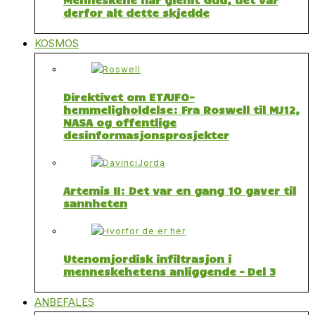
derfor alt dette skjedde
KOSMOS
Direktivet om ET/UFO-
hemmeligholdelse: Fra Roswell til MJ12,
NASA og offentlige
desinformasjonsprosjekter
Artemis II: Det var en gang 10 gaver til
sannheten
Utenomjordisk infiltrasjon i
menneskehetens anliggende – Del 3
ANBEFALES