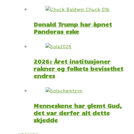
Donald Trump har åpnet
Pandoras eske
2026: Året institusjoner
rakner og folkets bevissthet
endres
Menneskene har glemt Gud,
det var derfor alt dette
skjedde