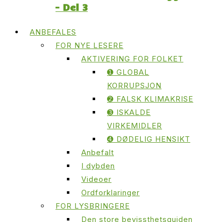
– Del 3
ANBEFALES
FOR NYE LESERE
AKTIVERING FOR FOLKET
➊ GLOBAL
KORRUPSJON
➋ FALSK KLIMAKRISE
➌ ISKALDE
VIRKEMIDLER
➍ DØDELIG HENSIKT
Anbefalt
I dybden
Videoer
Ordforklaringer
FOR LYSBRINGERE
Den store bevissthetsguiden