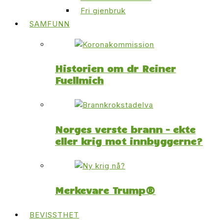
Fri gjenbruk
SAMFUNN
Historien om dr Reiner
Fuellmich
Norges verste brann – ekte
eller krig mot innbyggerne?
Merkevare Trump®
BEVISSTHET