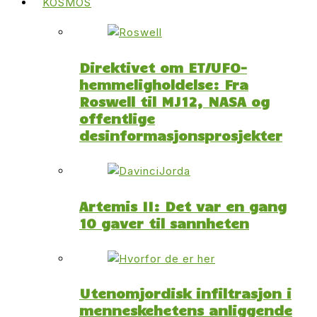
KOSMOS
Direktivet om ET/UFO-
hemmeligholdelse: Fra
Roswell til MJ12, NASA og
offentlige
desinformasjonsprosjekter
Artemis II: Det var en gang
10 gaver til sannheten
Utenomjordisk infiltrasjon i
menneskehetens anliggende