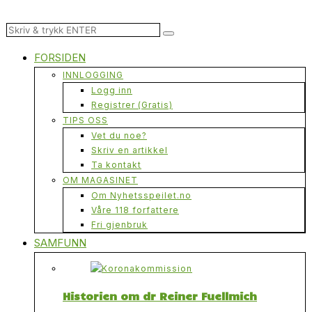
FORSIDEN
INNLOGGING
Logg inn
Registrer (Gratis)
TIPS OSS
Vet du noe?
Skriv en artikkel
Ta kontakt
OM MAGASINET
Om Nyhetsspeilet.no
Våre 118 forfattere
Fri gjenbruk
SAMFUNN
Historien om dr Reiner Fuellmich