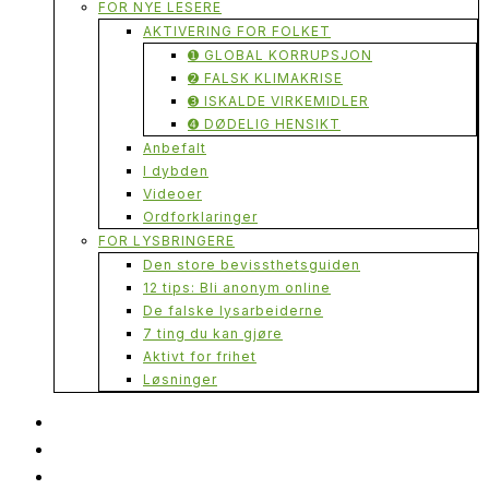
FOR NYE LESERE
AKTIVERING FOR FOLKET
➊ GLOBAL KORRUPSJON
➋ FALSK KLIMAKRISE
➌ ISKALDE VIRKEMIDLER
➍ DØDELIG HENSIKT
Anbefalt
I dybden
Videoer
Ordforklaringer
FOR LYSBRINGERE
Den store bevissthetsguiden
12 tips: Bli anonym online
De falske lysarbeiderne
7 ting du kan gjøre
Aktivt for frihet
Løsninger