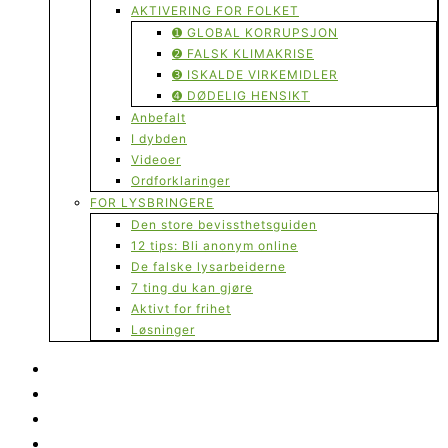
AKTIVERING FOR FOLKET
➊ GLOBAL KORRUPSJON
➋ FALSK KLIMAKRISE
➌ ISKALDE VIRKEMIDLER
➍ DØDELIG HENSIKT
Anbefalt
I dybden
Videoer
Ordforklaringer
FOR LYSBRINGERE
Den store bevissthetsguiden
12 tips: Bli anonym online
De falske lysarbeiderne
7 ting du kan gjøre
Aktivt for frihet
Løsninger