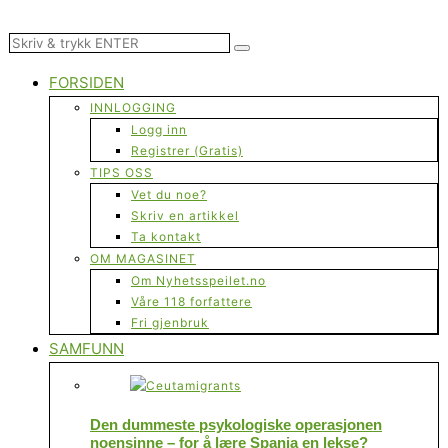
FORSIDEN
INNLOGGING
Logg inn
Registrer (Gratis)
TIPS OSS
Vet du noe?
Skriv en artikkel
Ta kontakt
OM MAGASINET
Om Nyhetsspeilet.no
Våre 118 forfattere
Fri gjenbruk
SAMFUNN
Den dummeste psykologiske operasjonen
noensinne – for å lære Spania en lekse?