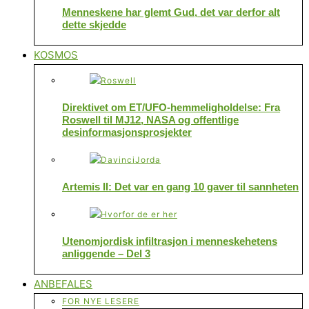
Menneskene har glemt Gud, det var derfor alt
dette skjedde
KOSMOS
Direktivet om ET/UFO-hemmeligholdelse: Fra
Roswell til MJ12, NASA og offentlige
desinformasjonsprosjekter
Artemis II: Det var en gang 10 gaver til sannheten
Utenomjordisk infiltrasjon i menneskehetens
anliggende – Del 3
ANBEFALES
FOR NYE LESERE