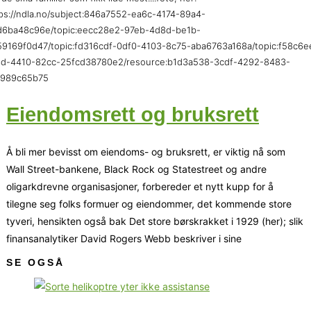
ps://ndla.no/subject:846a7552-ea6c-4174-89a4-
d6ba48c96e/topic:eecc28e2-97eb-4d8d-be1b-
9169f0d47/topic:fd316cdf-0df0-4103-8c75-aba6763a168a/topic:f58c6e
8d-4410-82cc-25fcd38780e2/resource:b1d3a538-3cdf-4292-8483-
f989c65b75
Eiendomsrett og bruksrett
Å bli mer bevisst om eiendoms- og bruksrett, er viktig nå som
Wall Street-bankene, Black Rock og Statestreet og andre
oligarkdrevne organisasjoner, forbereder et nytt kupp for å
tilegne seg folks formuer og eiendommer, det kommende store
tyveri, hensikten også bak Det store børskrakket i 1929 (her); slik
finansanalytiker David Rogers Webb beskriver i sine
SE OGSÅ