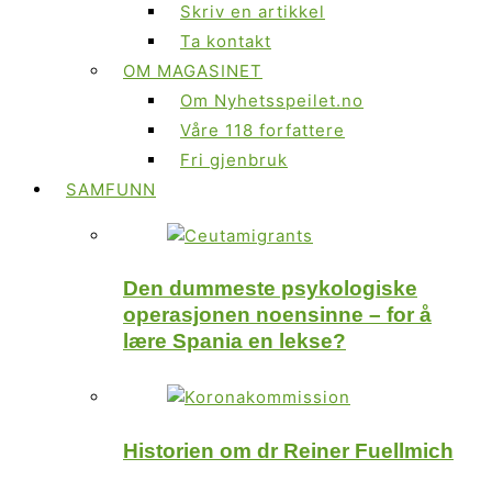
Skriv en artikkel
Ta kontakt
OM MAGASINET
Om Nyhetsspeilet.no
Våre 118 forfattere
Fri gjenbruk
SAMFUNN
Den dummeste psykologiske
operasjonen noensinne – for å
lære Spania en lekse?
Historien om dr Reiner Fuellmich