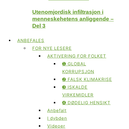
Utenomjordisk infiltrasjon i
menneskehetens anliggende –
Del 3
ANBEFALES
FOR NYE LESERE
AKTIVERING FOR FOLKET
➊ GLOBAL
KORRUPSJON
➋ FALSK KLIMAKRISE
➌ ISKALDE
VIRKEMIDLER
➍ DØDELIG HENSIKT
Anbefalt
I dybden
Videoer