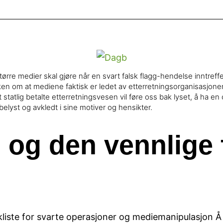
rre medier skal gjøre når en svart falsk flagg-hendelse inntref
nken om at mediene faktisk er ledet av etterretningsorganisasjone
 statlig betalte etterretningsvesen vil føre oss bak lyset, å ha en 
 belyst og avkledt i sine motiver og hensikter.
og den vennlige 
kliste for svarte operasjoner og mediemanipulasjon Å 