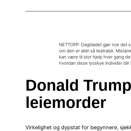
NETTOPP: Dagbladet gjør nok det stø
om den er aldri så teatralsk. Mista
kan være til stor hjelp hver gang det
hvordan disse lysskye individer blir
Donald Trump 
leiemorder
Virkelighet og dypstat for begynnere, sjek