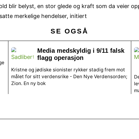
ld blir belyst, en stor glede og kraft som da veier op
satte merkelige hendelser, initiert
SE OGSÅ
Media medskyldig i 9/11 falsk
flagg operasjon
ge
Kristne og jødiske sionister rykker stadig frem mot
målet for sitt verdensrike - Den Nye Verdensorden;
De
Zion. En ny bok
le
m