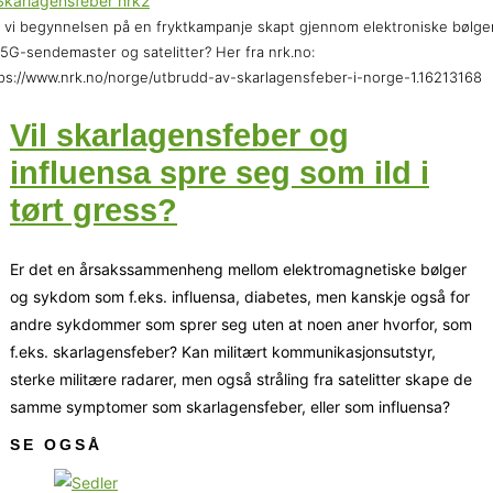
 vi begynnelsen på en fryktkampanje skapt gjennom elektroniske bølge
 5G-sendemaster og satelitter? Her fra nrk.no:
ps://www.nrk.no/norge/utbrudd-av-skarlagensfeber-i-norge-1.16213168
Vil skarlagensfeber og
influensa spre seg som ild i
tørt gress?
Er det en årsakssammenheng mellom elektromagnetiske bølger
og sykdom som f.eks. influensa, diabetes, men kanskje også for
andre sykdommer som sprer seg uten at noen aner hvorfor, som
f.eks. skarlagensfeber? Kan militært kommunikasjonsutstyr,
sterke militære radarer, men også stråling fra satelitter skape de
samme symptomer som skarlagensfeber, eller som influensa?
SE OGSÅ