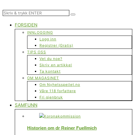
FORSIDEN
INNLOGGING
Logg inn
Registrer (Gratis)
TIPS OSS
Vet du noe?
Skriv en artikkel
Ta kontakt
OM MAGASINET
Om Nyhetsspeilet.no
Våre 118 forfattere
Fri gjenbruk
SAMFUNN
Historien om dr Reiner Fuellmich