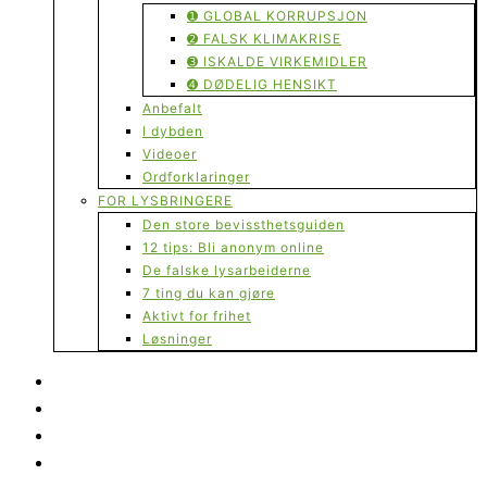
➊ GLOBAL KORRUPSJON
➋ FALSK KLIMAKRISE
➌ ISKALDE VIRKEMIDLER
➍ DØDELIG HENSIKT
Anbefalt
I dybden
Videoer
Ordforklaringer
FOR LYSBRINGERE
Den store bevissthetsguiden
12 tips: Bli anonym online
De falske lysarbeiderne
7 ting du kan gjøre
Aktivt for frihet
Løsninger