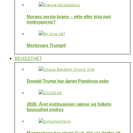
Norges verste brann – ekte eller krig mot
innbyggerne?
Merkevare Trump®
BEVISSTHET
Donald Trump har åpnet Pandoras eske
2026: Året institusjoner rakner og folkets
bevissthet endres
Menneskene har glemt Gud, det var derfor alt