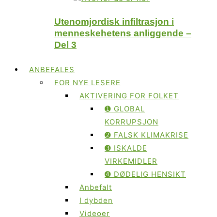
Utenomjordisk infiltrasjon i
menneskehetens anliggende –
Del 3
ANBEFALES
FOR NYE LESERE
AKTIVERING FOR FOLKET
➊ GLOBAL
KORRUPSJON
➋ FALSK KLIMAKRISE
➌ ISKALDE
VIRKEMIDLER
➍ DØDELIG HENSIKT
Anbefalt
I dybden
Videoer