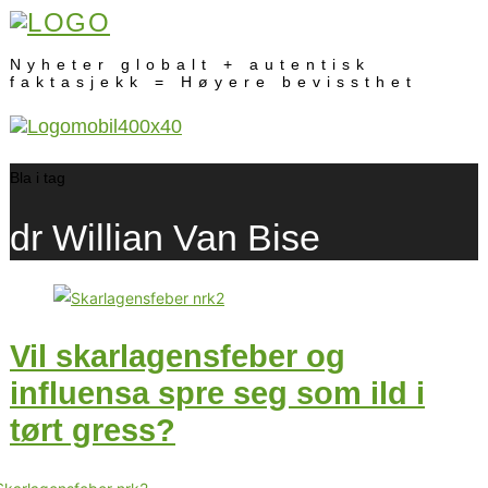
Nyheter globalt + autentisk
faktasjekk = Høyere bevissthet
Bla i tag
dr Willian Van Bise
Vil skarlagensfeber og
influensa spre seg som ild i
tørt gress?