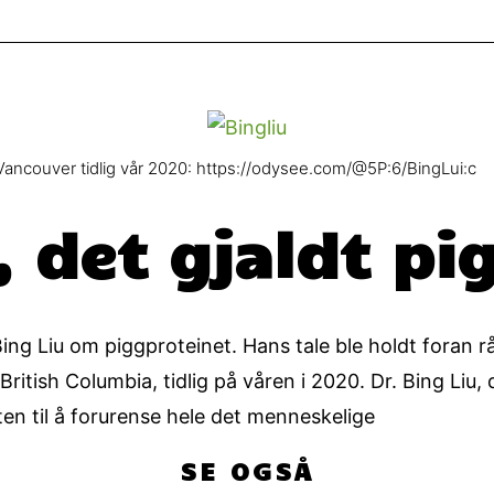
 Vancouver tidlig vår 2020: https://odysee.com/@5P:6/BingLui:c
, det gjaldt p
ing Liu om piggproteinet. Hans tale ble holdt foran 
itish Columbia, tidlig på våren i 2020. Dr. Bing Liu, 
 til å forurense hele det menneskelige
SE OGSÅ