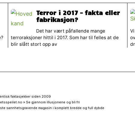
Terror i 2017 – fakta eller
fabrikasjon?
Det har vært påfallende mange
Vi
e?
terroraksjoner hittil i 2017. Som har til felles at de
ov
blir slått stort opp av
dr
entisk faktasjekker siden 2009
etsspeilet.no » Se gjennom illusjonene og bli fri
ste sannhetsgravende magasin i komplett bredde og full dybde