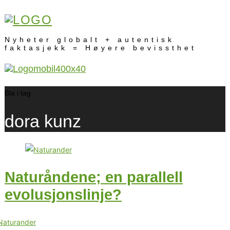
Nyheter globalt + autentisk
faktasjekk = Høyere bevissthet
Bla i tag
dora kunz
Naturåndene; en parallell
evolusjonslinje?