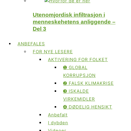
Utenomjordisk infiltrasjon i
menneskehetens anliggende –
Del 3
ANBEFALES
FOR NYE LESERE
AKTIVERING FOR FOLKET
➊ GLOBAL
KORRUPSJON
➋ FALSK KLIMAKRISE
➌ ISKALDE
VIRKEMIDLER
➍ DØDELIG HENSIKT
Anbefalt
I dybden
Videoer