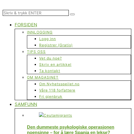
FORSIDEN
INNLOGGING
Logg inn
Registrer (Gratis)
TIPS OSS
Vet du noe?
Skriv en artikkel
Ta kontakt
OM MAGASINET
Om Nyhetsspeilet.no
Våre 118 forfattere
Fri gjenbruk
SAMFUNN
Den dummeste psykologiske operasjonen
noensinne – for å lære Spania en lekse?