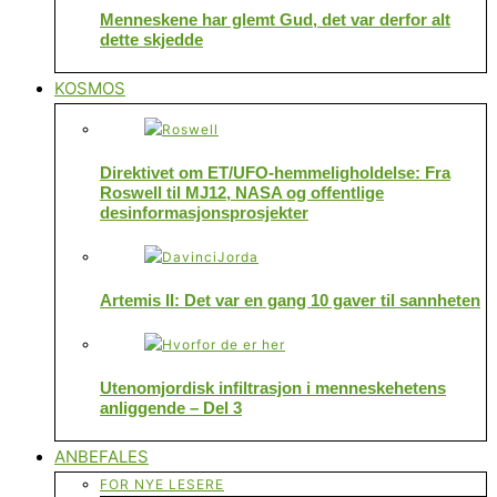
Menneskene har glemt Gud, det var derfor alt
dette skjedde
KOSMOS
Direktivet om ET/UFO-hemmeligholdelse: Fra
Roswell til MJ12, NASA og offentlige
desinformasjonsprosjekter
Artemis II: Det var en gang 10 gaver til sannheten
Utenomjordisk infiltrasjon i menneskehetens
anliggende – Del 3
ANBEFALES
FOR NYE LESERE