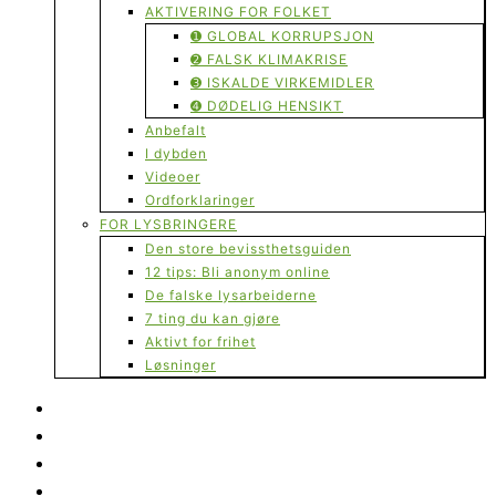
AKTIVERING FOR FOLKET
➊ GLOBAL KORRUPSJON
➋ FALSK KLIMAKRISE
➌ ISKALDE VIRKEMIDLER
➍ DØDELIG HENSIKT
Anbefalt
I dybden
Videoer
Ordforklaringer
FOR LYSBRINGERE
Den store bevissthetsguiden
12 tips: Bli anonym online
De falske lysarbeiderne
7 ting du kan gjøre
Aktivt for frihet
Løsninger