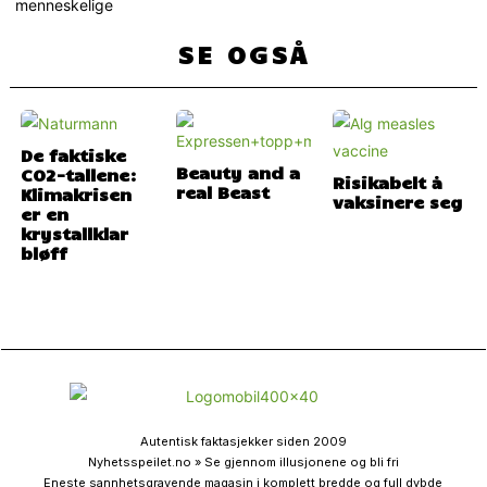
menneskelige
SE OGSÅ
De faktiske
Beauty and a
CO2-tallene:
Risikabelt å
real Beast
Klimakrisen
vaksinere seg
er en
krystallklar
bløff
Autentisk faktasjekker siden 2009
Nyhetsspeilet.no » Se gjennom illusjonene og bli fri
Eneste sannhetsgravende magasin i komplett bredde og full dybde