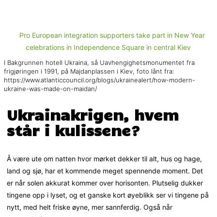
I Bakgrunnen hotell Ukraina, så Uavhengighetsmonumentet fra
frigjøringen i 1991, på Majdanplassen i Kiev, foto lånt fra:
https://www.atlanticcouncil.org/blogs/ukrainealert/how-modern-
ukraine-was-made-on-maidan/
Ukrainakrigen, hvem
står i kulissene?
Å være ute om natten hvor mørket dekker til alt, hus og hage,
land og sjø, har et kommende meget spennende moment. Det
er når solen akkurat kommer over horisonten. Plutselig dukker
tingene opp i lyset, og et ganske kort øyeblikk ser vi tingene på
nytt, med helt friske øyne, mer sannferdig. Også når