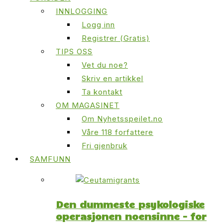
INNLOGGING
Logg inn
Registrer (Gratis)
TIPS OSS
Vet du noe?
Skriv en artikkel
Ta kontakt
OM MAGASINET
Om Nyhetsspeilet.no
Våre 118 forfattere
Fri gjenbruk
SAMFUNN
Den dummeste psykologiske
operasjonen noensinne – for