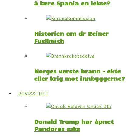
å lære Spania en lekse?
Historien om dr Reiner
Fuellmich
Norges verste brann – ekte
eller krig mot innbyggerne?
BEVISSTHET
Donald Trump har åpnet
Pandoras eske