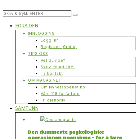
FORSIDEN
INNLOGGING
Logg inn
Registrer (Gratis)
TIPS OSS
Vet du noe?
Skriv en artikkel
Ta kontakt
OM MAGASINET
Om Nyhetsspeilet.no
Våre 118 forfattere
Fri gjenbruk
SAMFUNN
Den dummeste psykologiske
operasjonen noensinne – for å lære