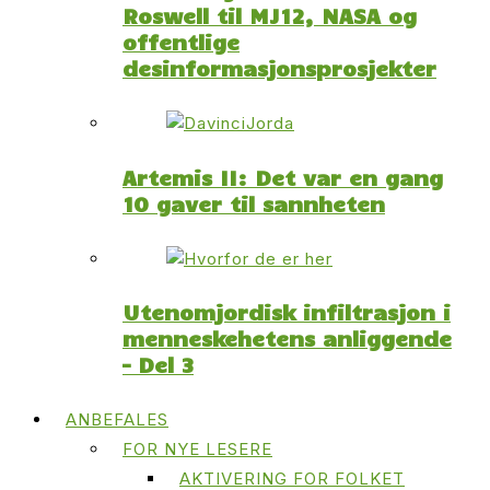
Roswell til MJ12, NASA og
offentlige
desinformasjonsprosjekter
Artemis II: Det var en gang
10 gaver til sannheten
Utenomjordisk infiltrasjon i
menneskehetens anliggende
– Del 3
ANBEFALES
FOR NYE LESERE
AKTIVERING FOR FOLKET