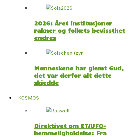
2026: Året institusjoner
rakner og folkets bevissthet
endres
Menneskene har glemt Gud,
det var derfor alt dette
skjedde
KOSMOS
Direktivet om ET/UFO-
hemmeligholdelse: Fra