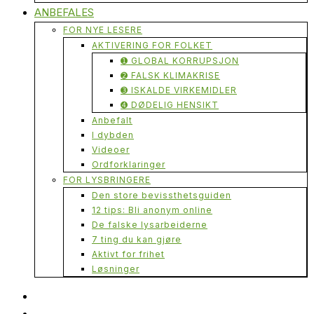
ANBEFALES
FOR NYE LESERE
AKTIVERING FOR FOLKET
➊ GLOBAL KORRUPSJON
➋ FALSK KLIMAKRISE
➌ ISKALDE VIRKEMIDLER
➍ DØDELIG HENSIKT
Anbefalt
I dybden
Videoer
Ordforklaringer
FOR LYSBRINGERE
Den store bevissthetsguiden
12 tips: Bli anonym online
De falske lysarbeiderne
7 ting du kan gjøre
Aktivt for frihet
Løsninger