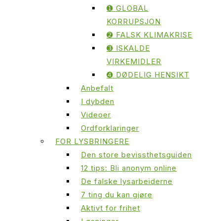
➊ GLOBAL
KORRUPSJON
➋ FALSK KLIMAKRISE
➌ ISKALDE
VIRKEMIDLER
➍ DØDELIG HENSIKT
Anbefalt
I dybden
Videoer
Ordforklaringer
FOR LYSBRINGERE
Den store bevissthetsguiden
12 tips: Bli anonym online
De falske lysarbeiderne
7 ting du kan gjøre
Aktivt for frihet