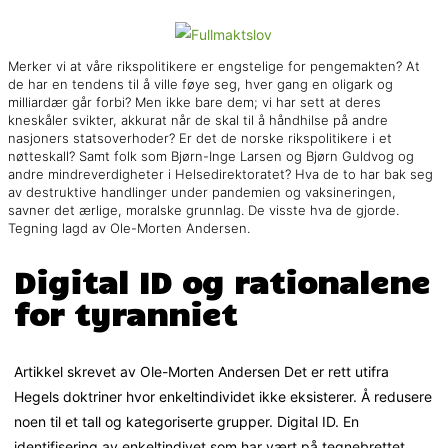
Merker vi at våre rikspolitikere er engstelige for pengemakten? At
de har en tendens til å ville føye seg, hver gang en oligark og
milliardær går forbi? Men ikke bare dem; vi har sett at deres
kneskåler svikter, akkurat når de skal til å håndhilse på andre
nasjoners statsoverhoder? Er det de norske rikspolitikere i et
nøtteskall? Samt folk som Bjørn-Inge Larsen og Bjørn Guldvog og
andre mindreverdigheter i Helsedirektoratet? Hva de to har bak seg
av destruktive handlinger under pandemien og vaksineringen,
savner det ærlige, moralske grunnlag. De visste hva de gjorde.
Tegning lagd av Ole-Morten Andersen.
Digital ID og rationalene
for tyranniet
Artikkel skrevet av Ole-Morten Andersen Det er rett utifra
Hegels doktriner hvor enkeltindividet ikke eksisterer. Å redusere
noen til et tall og kategoriserte grupper. Digital ID. En
identifisering av enkeltindivet som har vært på tegnebrettet