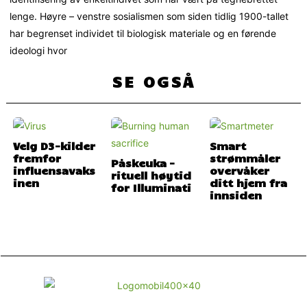
lenge. Høyre – venstre sosialismen som siden tidlig 1900-tallet
har begrenset individet til biologisk materiale og en førende
ideologi hvor
SE OGSÅ
Velg D3-kilder
Smart
fremfor
strømmåler
Påskeuka –
influensavaks
overvåker
rituell høytid
inen
ditt hjem fra
for Illuminati
innsiden