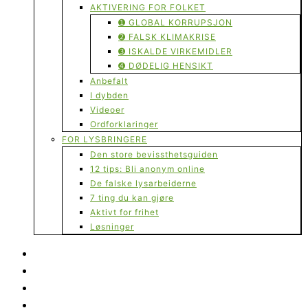
AKTIVERING FOR FOLKET
➊ GLOBAL KORRUPSJON
➋ FALSK KLIMAKRISE
➌ ISKALDE VIRKEMIDLER
➍ DØDELIG HENSIKT
Anbefalt
I dybden
Videoer
Ordforklaringer
FOR LYSBRINGERE
Den store bevissthetsguiden
12 tips: Bli anonym online
De falske lysarbeiderne
7 ting du kan gjøre
Aktivt for frihet
Løsninger