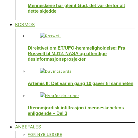
Menneskene har glemt Gud, det var derfor alt
dette skjedde
KOSMOS
Direktivet om ET/UFO-hemmeligholdelse: Fra
Roswell til MJ12, NASA og offentlige
desinformasjonsprosjekter
Artemis II: Det var en gang 10 gaver til sannheten
Utenomjordisk infiltrasjon i menneskehetens
anliggende – Del 3
ANBEFALES
FOR NYE LESERE