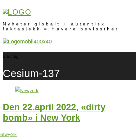
Nyheter globalt + autentisk
faktasjekk = Høyere bevissthet
Bla i tag
Cesium-137
Den 22.april 2022, «dirty
bomb» i New York