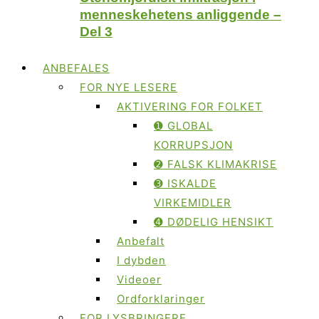
menneskehetens anliggende –
Del 3
ANBEFALES
FOR NYE LESERE
AKTIVERING FOR FOLKET
➊ GLOBAL
KORRUPSJON
➋ FALSK KLIMAKRISE
➌ ISKALDE
VIRKEMIDLER
➍ DØDELIG HENSIKT
Anbefalt
I dybden
Videoer
Ordforklaringer
FOR LYSBRINGERE