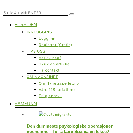
FORSIDEN
INNLOGGING
Logg inn
Registrer (Gratis)
TIPS OSS
Vet du noe?
Skriv en artikkel
Ta kontakt
OM MAGASINET
Om Nyhetsspeilet.no
Våre 118 forfattere
Fri gjenbruk
SAMFUNN
Den dummeste psykologiske operasjonen
noensinne – for å lære Spania en lekse?