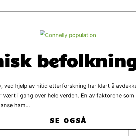
misk befolknin
 ved hjelp av nitid etterforskning har klart å avdek
ært i gang over hele verden. En av faktorene som pek
stanse ham…
SE OGSÅ