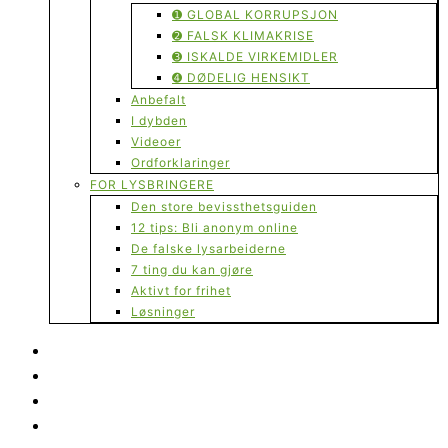
➊ GLOBAL KORRUPSJON
➋ FALSK KLIMAKRISE
➌ ISKALDE VIRKEMIDLER
➍ DØDELIG HENSIKT
Anbefalt
I dybden
Videoer
Ordforklaringer
FOR LYSBRINGERE
Den store bevissthetsguiden
12 tips: Bli anonym online
De falske lysarbeiderne
7 ting du kan gjøre
Aktivt for frihet
Løsninger