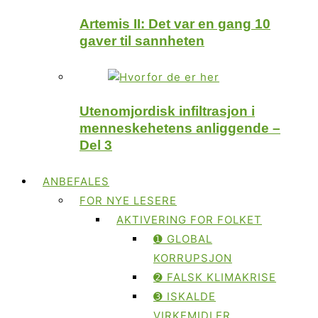
Artemis II: Det var en gang 10
gaver til sannheten
Utenomjordisk infiltrasjon i
menneskehetens anliggende –
Del 3
ANBEFALES
FOR NYE LESERE
AKTIVERING FOR FOLKET
➊ GLOBAL
KORRUPSJON
➋ FALSK KLIMAKRISE
➌ ISKALDE
VIRKEMIDLER