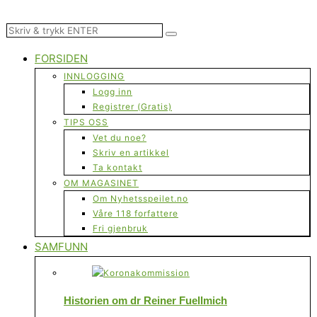
FORSIDEN
INNLOGGING
Logg inn
Registrer (Gratis)
TIPS OSS
Vet du noe?
Skriv en artikkel
Ta kontakt
OM MAGASINET
Om Nyhetsspeilet.no
Våre 118 forfattere
Fri gjenbruk
SAMFUNN
Historien om dr Reiner Fuellmich