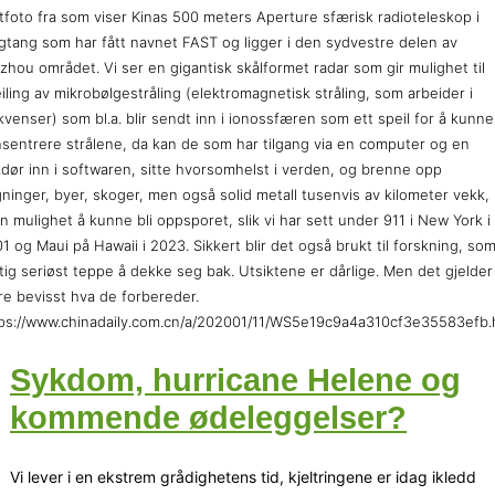
tfoto fra som viser Kinas 500 meters Aperture sfærisk radioteleskop i
gtang som har fått navnet FAST og ligger i den sydvestre delen av
zhou området. Vi ser en gigantisk skålformet radar som gir mulighet til
iling av mikrobølgestråling (elektromagnetisk stråling, som arbeider i
kvenser) som bl.a. blir sendt inn i ionossfæren som ett speil for å kunne
sentrere strålene, da kan de som har tilgang via en computer og en
dør inn i softwaren, sitte hvorsomhelst i verden, og brenne opp
ninger, byer, skoger, men også solid metall tusenvis av kilometer vekk,
n mulighet å kunne bli oppsporet, slik vi har sett under 911 i New York i
1 og Maui på Hawaii i 2023. Sikkert blir det også brukt til forskning, som
tig seriøst teppe å dekke seg bak. Utsiktene er dårlige. Men det gjelder
e bevisst hva de forbereder.
ps://www.chinadaily.com.cn/a/202001/11/WS5e19c9a4a310cf3e35583efb.
Sykdom, hurricane Helene og
kommende ødeleggelser?
Vi lever i en ekstrem grådighetens tid, kjeltringene er idag ikledd