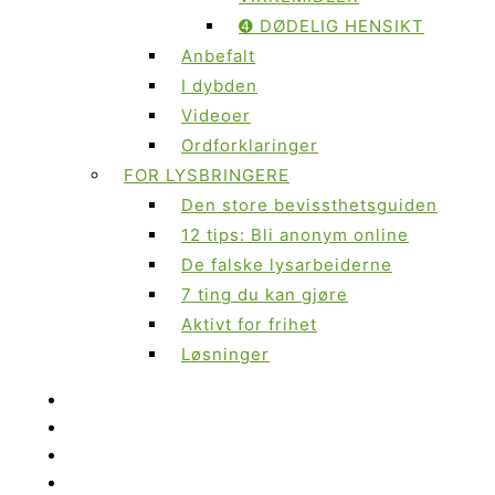
➍ DØDELIG HENSIKT
Anbefalt
I dybden
Videoer
Ordforklaringer
FOR LYSBRINGERE
Den store bevissthetsguiden
12 tips: Bli anonym online
De falske lysarbeiderne
7 ting du kan gjøre
Aktivt for frihet
Løsninger