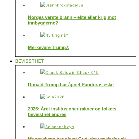
Norges verste brann – ekte eller krig mot
innbyggerne?
Merkevare Trump®
BEVISSTHET
Donald Trump har åpnet Pandoras eske
2026: Året institusjoner rakner og folkets
bevissthet endres
Menneskene har glemt Gud, det var derfor alt