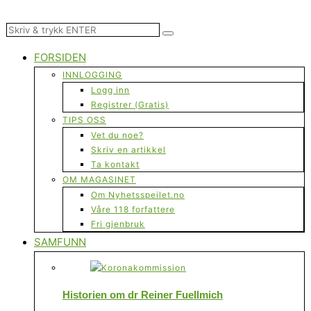
FORSIDEN
INNLOGGING
Logg inn
Registrer (Gratis)
TIPS OSS
Vet du noe?
Skriv en artikkel
Ta kontakt
OM MAGASINET
Om Nyhetsspeilet.no
Våre 118 forfattere
Fri gjenbruk
SAMFUNN
Historien om dr Reiner Fuellmich