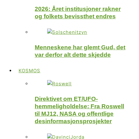
2026: Året institusjoner rakner
og folkets bevissthet endres
Menneskene har glemt Gud, det
var derfor alt dette skjedde
KOSMOS
Direktivet om ET/UFO-
hemmeligholdelse: Fra Roswell
til MJ12, NASA og offentlige
desinformasjonsprosjekter