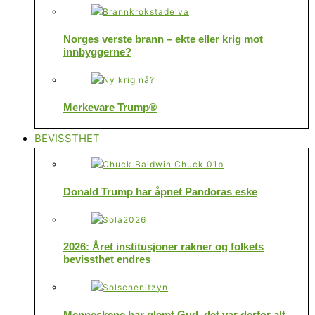
Norges verste brann – ekte eller krig mot
innbyggerne?
Merkevare Trump®
BEVISSTHET
Donald Trump har åpnet Pandoras eske
2026: Året institusjoner rakner og folkets
bevissthet endres
Menneskene har glemt Gud, det var derfor alt