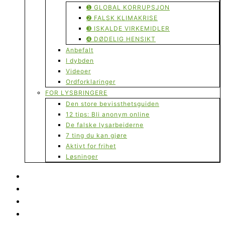
➊ GLOBAL KORRUPSJON
➋ FALSK KLIMAKRISE
➌ ISKALDE VIRKEMIDLER
➍ DØDELIG HENSIKT
Anbefalt
I dybden
Videoer
Ordforklaringer
FOR LYSBRINGERE
Den store bevissthetsguiden
12 tips: Bli anonym online
De falske lysarbeiderne
7 ting du kan gjøre
Aktivt for frihet
Løsninger