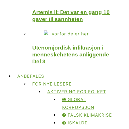
Artemis II: Det var en gang 10
gaver til sannheten
Utenomjordisk infiltrasjon i
menneskehetens anliggende –
Del 3
ANBEFALES
FOR NYE LESERE
AKTIVERING FOR FOLKET
➊ GLOBAL
KORRUPSJON
➋ FALSK KLIMAKRISE
➌ ISKALDE