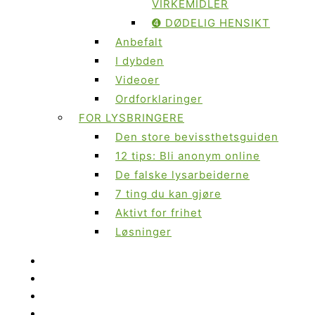
VIRKEMIDLER
➍ DØDELIG HENSIKT
Anbefalt
I dybden
Videoer
Ordforklaringer
FOR LYSBRINGERE
Den store bevissthetsguiden
12 tips: Bli anonym online
De falske lysarbeiderne
7 ting du kan gjøre
Aktivt for frihet
Løsninger