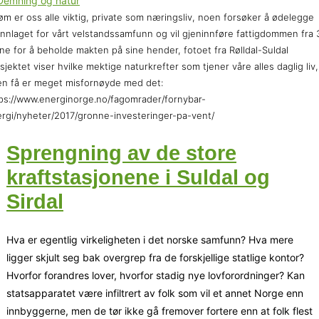
øm er oss alle viktig, private som næringsliv, noen forsøker å ødelegge
nnlaget for vårt velstandssamfunn og vil gjeninnføre fattigdommen fra 
ne for å beholde makten på sine hender, fotoet fra Rølldal-Suldal
sjektet viser hvilke mektige naturkrefter som tjener våre alles daglig liv,
n få er meget misfornøyde med det:
ps://www.energinorge.no/fagomrader/fornybar-
rgi/nyheter/2017/gronne-investeringer-pa-vent/
Sprengning av de store
kraftstasjonene i Suldal og
Sirdal
Hva er egentlig virkeligheten i det norske samfunn? Hva mere
ligger skjult seg bak overgrep fra de forskjellige statlige kontor?
Hvorfor forandres lover, hvorfor stadig nye lovforordninger? Kan
statsapparatet være infiltrert av folk som vil et annet Norge enn
innbyggerne, men de tør ikke gå fremover fortere enn at folk flest