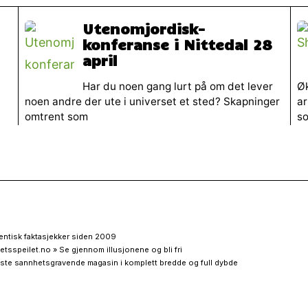
Utenomjordisk-
konferanse i Nittedal 28
april
Har du noen gang lurt på om det lever
Øk
noen andre der ute i universet et sted? Skapninger
ar
omtrent som
so
entisk faktasjekker siden 2009
etsspeilet.no » Se gjennom illusjonene og bli fri
ste sannhetsgravende magasin i komplett bredde og full dybde