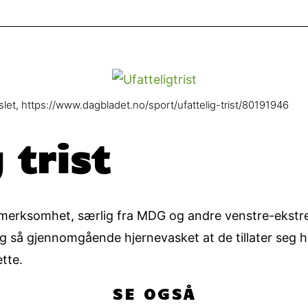
islet, https://www.dagbladet.no/sport/ufattelig-trist/80191946
 trist
ppmerksomhet, særlig fra MDG og andre venstre-ekstre
n og så gjennomgående hjernevasket at de tillater seg
tte.
SE OGSÅ