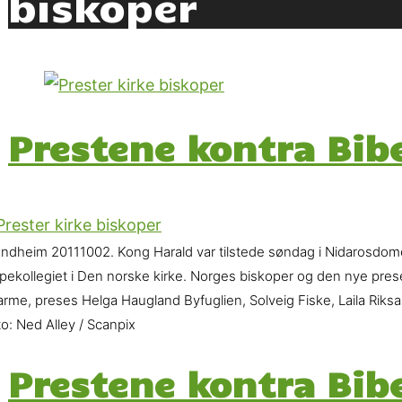
biskoper
Prestene kontra Bib
ondheim 20111002. Kong Harald var tilstede søndag i Nidarosdome
pekollegiet i Den norske kirke. Norges biskoper og den nye preses
arme, preses Helga Haugland Byfuglien, Solveig Fiske, Laila Rik
o: Ned Alley / Scanpix
Prestene kontra Bib