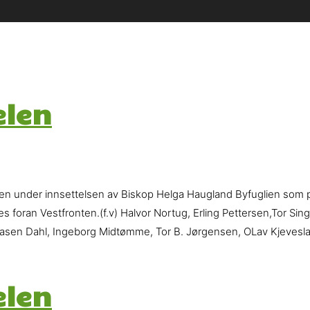
elen
n under innsettelsen av Biskop Helga Haugland Byfuglien som pre
 foran Vestfronten.(f.v) Halvor Nortug, Erling Pettersen,Tor Sing
saasen Dahl, Ingeborg Midtømme, Tor B. Jørgensen, OLav Kjevesl
elen