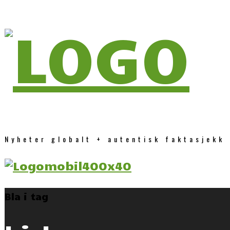
Nyheter globalt + autentisk faktasjekk
Bla i tag