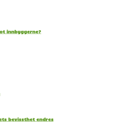
mot innbyggerne?
e
kets bevissthet endres