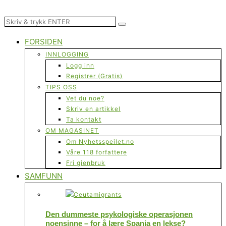
FORSIDEN
INNLOGGING
Logg inn
Registrer (Gratis)
TIPS OSS
Vet du noe?
Skriv en artikkel
Ta kontakt
OM MAGASINET
Om Nyhetsspeilet.no
Våre 118 forfattere
Fri gjenbruk
SAMFUNN
Den dummeste psykologiske operasjonen
noensinne – for å lære Spania en lekse?