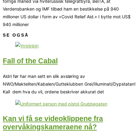
forrige måned via hviterussisk telegrafbyrå, BelTA, at
Verdensbanken og IMF tilbød ham en bestikkelse på 940
millioner US dollar i form av «Covid Relief Aid.» I bytte mot US$
940 millioner
SE OGSÅ
Fall of the Cabal
Aldri før har man sett en slik avsløring av
NWO/Makteliten/Kabalen/Gutteklubben Grei/Illuminati/Dypstatan!
Kall dem hva du vil, ordene beskriver akkurat det
Kan vi få se videoklippene fra
overvåkingskameraene nå?