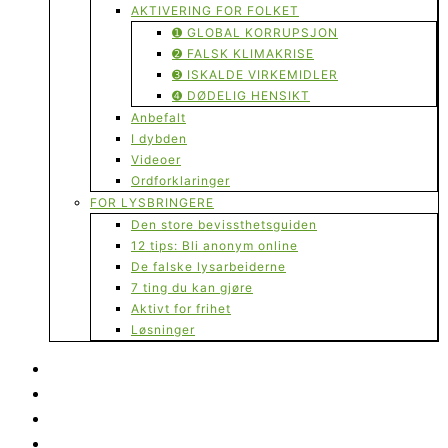
AKTIVERING FOR FOLKET
➊ GLOBAL KORRUPSJON
➋ FALSK KLIMAKRISE
➌ ISKALDE VIRKEMIDLER
➍ DØDELIG HENSIKT
Anbefalt
I dybden
Videoer
Ordforklaringer
FOR LYSBRINGERE
Den store bevissthetsguiden
12 tips: Bli anonym online
De falske lysarbeiderne
7 ting du kan gjøre
Aktivt for frihet
Løsninger