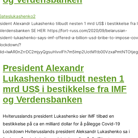
sident Alexandr Lukashenko tilbudt nesten 1 mrd US$ i bestikkelse fra 
Verdensbanken SE HER: https://fort-russ.com/2020/09/belarusian-
sident-lukashenko-says-imf-offered-a-billion-usd-bribe-to-impose-cov
lockdown/?
clid=IwAR0nZrrDC2mjyyQgsuHivvlFh7m5lmp2UotM1tb00VzxaPmtNTOtje
President Alexandr
Lukashenko tilbudt nesten 1
mrd US$ i bestikkelse fra IMF
og Verdensbanken
Hviterusslands president Lukashenko sier IMF tilbød en
bestikkelse på ca en milliard dollar for å pålegge Covid-19
Lockdown Hviterusslands president Aleksandr Lukashenko sa i