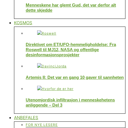
Menneskene har glemt Gud, det var derfor alt
dette skjedde
KOSMOS
Direktivet om ET/UFO-hemmeligholdelse: Fra
Roswell til MJ12, NASA og offentlige
desinformasjonsprosjekter
Artemis II: Det var en gang 10 gaver til sannheten
Utenomjordisk infiltrasjon i menneskehetens
anliggende – Del 3
ANBEFALES
FOR NYE LESERE