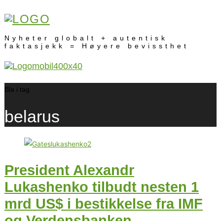
Nyheter globalt + autentisk
faktasjekk = Høyere bevissthet
Bla i tag
belarus
President Alexandr
Lukashenko tilbudt nesten 1
mrd US$ i bestikkelse fra IMF
og Verdensbanken