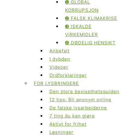
➊ GLOBAL
KORRUPSJON
➋ FALSK KLIMAKRISE
➌ ISKALDE
VIRKEMIDLER
➍ DØDELIG HENSIKT
Anbefalt
I dybden
Videoer
Ordforklaringer
FOR LYSBRINGERE
Den store bevissthetsguiden
12 tips: Bli anonym online
De falske lysarbeiderne
7 ting du kan gjøre
Aktivt for frihet
Løsninger