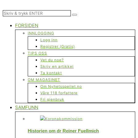
FORSIDEN
INNLOGGING
Logg inn
Registrer (Gratis)
TIPS OSS
Vet du noe?
Skriv en artikkel
Ta kontakt
OM MAGASINET
Om Nyhetsspeilet.no
Våre 118 forfattere
Fri gjenbruk
SAMFUNN
Historien om dr Reiner Fuellmich