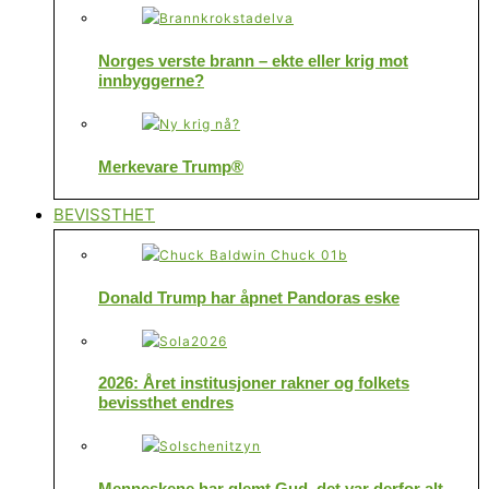
Norges verste brann – ekte eller krig mot
innbyggerne?
Merkevare Trump®
BEVISSTHET
Donald Trump har åpnet Pandoras eske
2026: Året institusjoner rakner og folkets
bevissthet endres
Menneskene har glemt Gud, det var derfor alt