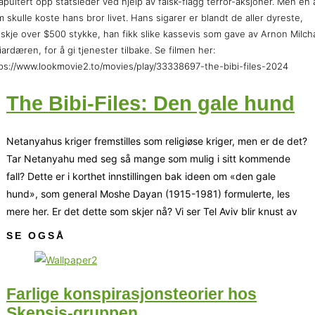
apultert opp statsleder ved hjelp av falsk-flagg terror-aksjoner. Men en 
 skulle koste hans bror livet. Hans sigarer er blandt de aller dyreste,
skje over $500 stykke, han fikk slike kassevis som gave av Arnon Milch
liardæren, for å gi tjenester tilbake. Se filmen her:
ps://www.lookmovie2.to/movies/play/33338697-the-bibi-files-2024
The Bibi-Files: Den gale hund
Netanyahus kriger fremstilles som religiøse kriger, men er de det?
Tar Netanyahu med seg så mange som mulig i sitt kommende
fall? Dette er i korthet innstillingen bak ideen om «den gale
hund», som general Moshe Dayan (1915-1981) formulerte, les
mere her. Er det dette som skjer nå? Vi ser Tel Aviv blir knust av
SE OGSÅ
Farlige konspirasjonsteorier hos
Skepsis-gruppen