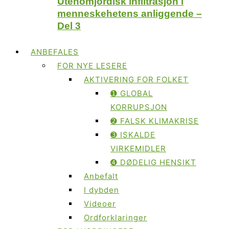
Utenomjordisk infiltrasjon i
menneskehetens anliggende –
Del 3
ANBEFALES
FOR NYE LESERE
AKTIVERING FOR FOLKET
➊ GLOBAL
KORRUPSJON
➋ FALSK KLIMAKRISE
➌ ISKALDE
VIRKEMIDLER
➍ DØDELIG HENSIKT
Anbefalt
I dybden
Videoer
Ordforklaringer