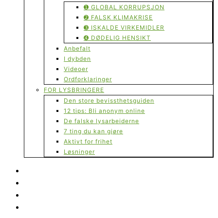
➊ GLOBAL KORRUPSJON
➋ FALSK KLIMAKRISE
➌ ISKALDE VIRKEMIDLER
➍ DØDELIG HENSIKT
Anbefalt
I dybden
Videoer
Ordforklaringer
FOR LYSBRINGERE
Den store bevissthetsguiden
12 tips: Bli anonym online
De falske lysarbeiderne
7 ting du kan gjøre
Aktivt for frihet
Løsninger