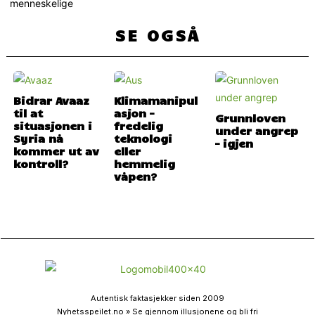
menneskelige
SE OGSÅ
Bidrar Avaaz
Klimamanipul
til at
asjon –
Grunnloven
situasjonen i
fredelig
under angrep
Syria nå
teknologi
– igjen
kommer ut av
eller
kontroll?
hemmelig
våpen?
Autentisk faktasjekker siden 2009
Nyhetsspeilet.no » Se gjennom illusjonene og bli fri