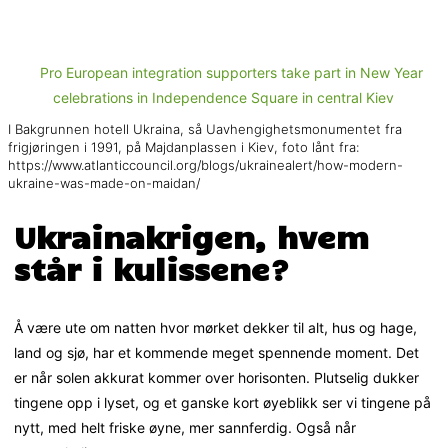
I Bakgrunnen hotell Ukraina, så Uavhengighetsmonumentet fra
frigjøringen i 1991, på Majdanplassen i Kiev, foto lånt fra:
https://www.atlanticcouncil.org/blogs/ukrainealert/how-modern-
ukraine-was-made-on-maidan/
Ukrainakrigen, hvem
står i kulissene?
Å være ute om natten hvor mørket dekker til alt, hus og hage,
land og sjø, har et kommende meget spennende moment. Det
er når solen akkurat kommer over horisonten. Plutselig dukker
tingene opp i lyset, og et ganske kort øyeblikk ser vi tingene på
nytt, med helt friske øyne, mer sannferdig. Også når