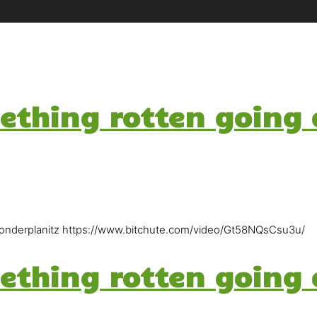
mething rotten going 
s Vonderplanitz https://www.bitchute.com/video/Gt58NQsCsu3u/
mething rotten going 