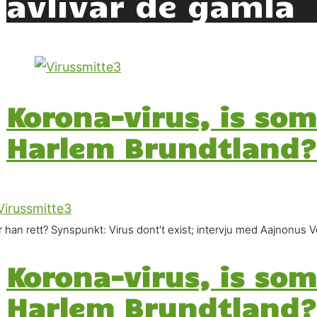
avlivar de gamla
Korona-virus, is so
Harlem Brundtland?
r han rett? Synspunkt: Virus dont't exist; intervju med Aajnonu
Korona-virus, is so
Harlem Brundtland?