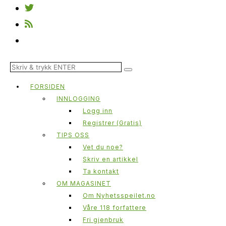
FORSIDEN
INNLOGGING
Logg inn
Registrer (Gratis)
TIPS OSS
Vet du noe?
Skriv en artikkel
Ta kontakt
OM MAGASINET
Om Nyhetsspeilet.no
Våre 118 forfattere
Fri gjenbruk