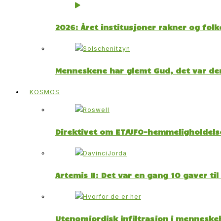
2026: Året institusjoner rakner og fol
Menneskene har glemt Gud, det var der
KOSMOS
Direktivet om ET/UFO-hemmeligholdelse
Artemis II: Det var en gang 10 gaver ti
Utenomjordisk infiltrasjon i menneskeh