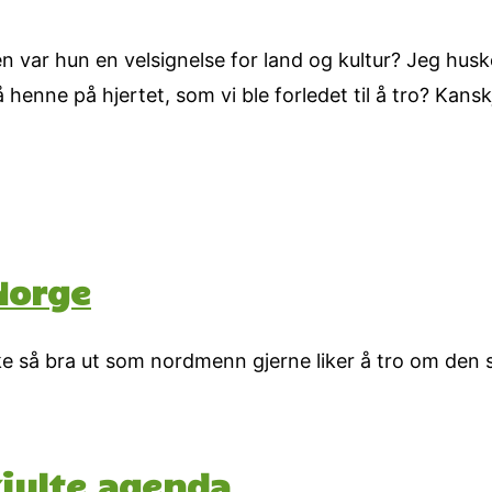
n var hun en velsignelse for land og kultur? Jeg hus
lå henne på hjertet, som vi ble forledet til å tro? Kans
Norge
kke så bra ut som nordmenn gjerne liker å tro om den s
julte agenda