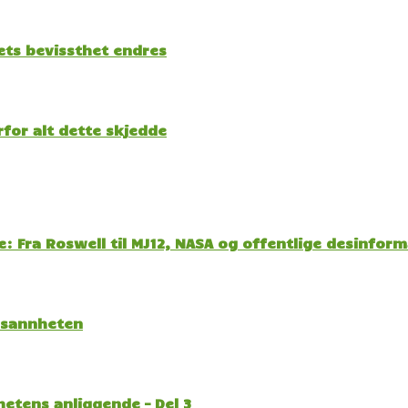
kets bevissthet endres
for alt dette skjedde
: Fra Roswell til MJ12, NASA og offentlige desinfor
l sannheten
etens anliggende – Del 3