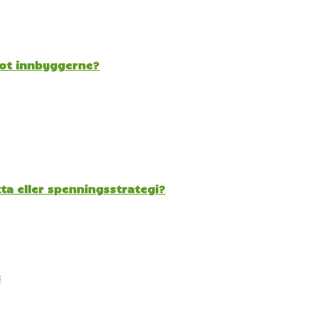
mot innbyggerne?
kta eller spenningsstrategi?
e