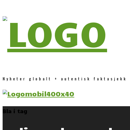
Nyheter globalt + autentisk faktasjekk
Bla i tag