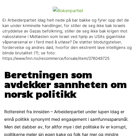
Er Arbeiderpartiet idag helt nede på bar bakke og fyrer opp det de
kan under kriminelle handlinger, for stiller de seg ikke bak Israels
utryddelse av Gazas befolkning, stiller de seg ikke bak krigen mot
nabostatene i Midtøsten som Israel ved hjelp av USAs gigantiske
våpenarsenal er i ferd med å utløse? De støtter blodutgytelser,
fordervelse og andres død, hvorfor den ekstremt lave intelligens og
blinde brutalitet (?); se foto:
https://www.finn.no/recommerce/forsale/item/376049725
Beretningen som
avdekker sannheten om
norsk politikk
Rottereiret fra innsiden – Arbeiderpartiet under lupen Idag er
ennå politikk synonymt med engasjement i samfunnsspørsmål.
Men det dabber av, for altfor mye i det politiske liv er korrupt,
politikerne meler sin egen kake og folk har mer og mindre