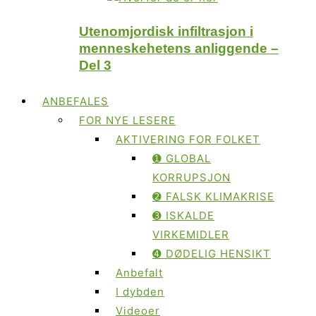
Utenomjordisk infiltrasjon i
menneskehetens anliggende –
Del 3
ANBEFALES
FOR NYE LESERE
AKTIVERING FOR FOLKET
➊ GLOBAL
KORRUPSJON
➋ FALSK KLIMAKRISE
➌ ISKALDE
VIRKEMIDLER
➍ DØDELIG HENSIKT
Anbefalt
I dybden
Videoer