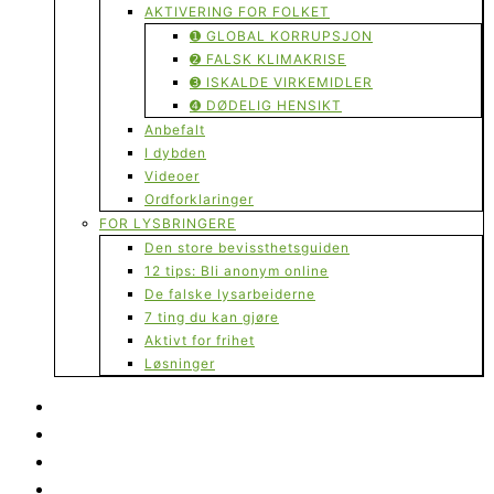
AKTIVERING FOR FOLKET
➊ GLOBAL KORRUPSJON
➋ FALSK KLIMAKRISE
➌ ISKALDE VIRKEMIDLER
➍ DØDELIG HENSIKT
Anbefalt
I dybden
Videoer
Ordforklaringer
FOR LYSBRINGERE
Den store bevissthetsguiden
12 tips: Bli anonym online
De falske lysarbeiderne
7 ting du kan gjøre
Aktivt for frihet
Løsninger