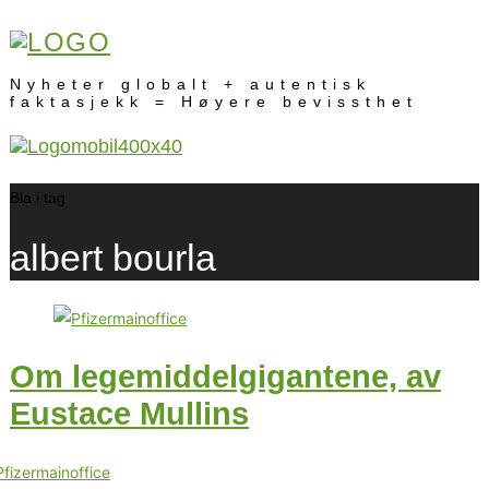
Nyheter globalt + autentisk
faktasjekk = Høyere bevissthet
Bla i tag
albert bourla
Om legemiddelgigantene, av
Eustace Mullins