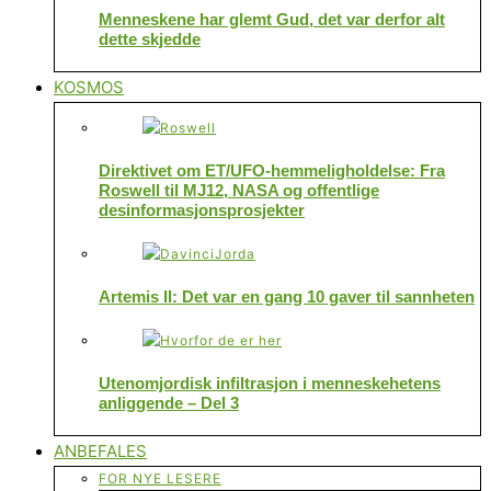
Menneskene har glemt Gud, det var derfor alt
dette skjedde
KOSMOS
Direktivet om ET/UFO-hemmeligholdelse: Fra
Roswell til MJ12, NASA og offentlige
desinformasjonsprosjekter
Artemis II: Det var en gang 10 gaver til sannheten
Utenomjordisk infiltrasjon i menneskehetens
anliggende – Del 3
ANBEFALES
FOR NYE LESERE