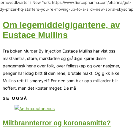
zerhovedkvarter i New York: https://www.fiercepharma.com/pharma/get-
dy-pfizer-hq-staffers-you-re-moving-up-to-a-slick-new-spiral-skyscra
Om legemiddelgigantene, av
Eustace Mullins
Fra boken Murder By Injection Eustace Mullins har vist oss
maktsentra, store, mørkladne og grådige kjører disse
pengemaskinene over folk, over fellesskap og over nasjoner,
penger har idag blitt til den rene, brutale makt. Og gikk ikke
Mullins rett til smørøyet? For den som blar opp milliarder blir
hoffert, men det koster meget: De må
SE OGSÅ
Miltbrannterror og koronasmitte?