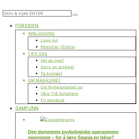
FORSIDEN
INNLOGGING
Logg inn
Registrer (Gratis)
TIPS OSS
Vet du noe?
Skriv en artikkel
Ta kontakt
OM MAGASINET
Om Nyhetsspeilet.no
Våre 118 forfattere
Fri gjenbruk
SAMFUNN
Den dummeste psykologiske operasjonen
noensinne – for å lære Spania en lekse?