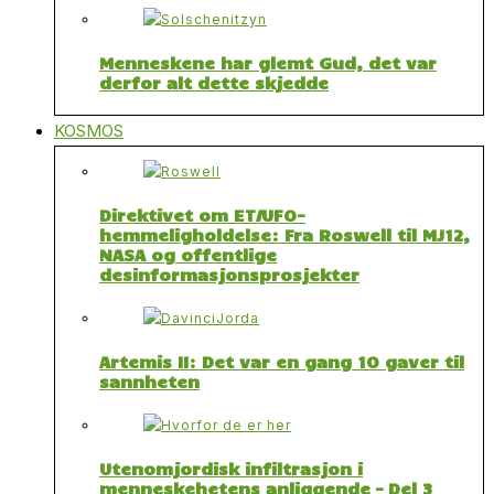
Menneskene har glemt Gud, det var
derfor alt dette skjedde
KOSMOS
Direktivet om ET/UFO-
hemmeligholdelse: Fra Roswell til MJ12,
NASA og offentlige
desinformasjonsprosjekter
Artemis II: Det var en gang 10 gaver til
sannheten
Utenomjordisk infiltrasjon i
menneskehetens anliggende – Del 3