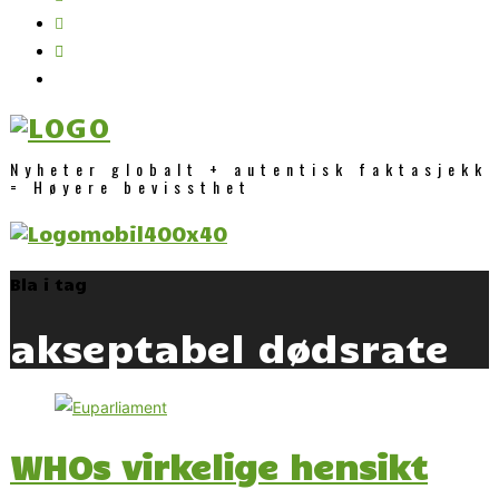
Nyheter globalt + autentisk faktasjekk
= Høyere bevissthet
Bla i tag
akseptabel dødsrate
WHOs virkelige hensikt