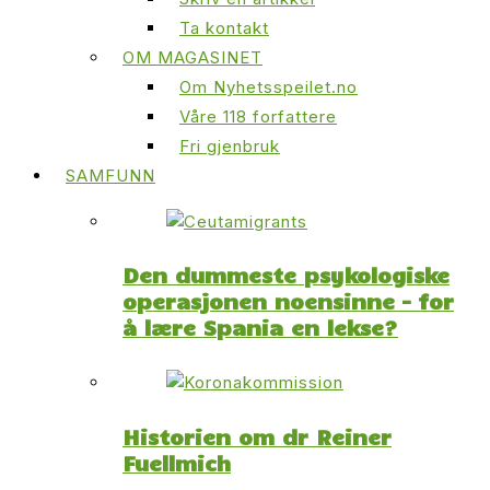
Ta kontakt
OM MAGASINET
Om Nyhetsspeilet.no
Våre 118 forfattere
Fri gjenbruk
SAMFUNN
Den dummeste psykologiske
operasjonen noensinne – for
å lære Spania en lekse?
Historien om dr Reiner
Fuellmich