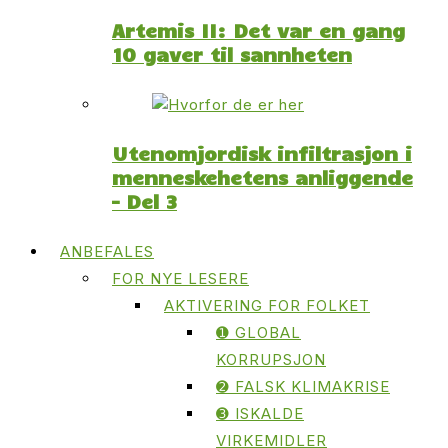
Artemis II: Det var en gang
10 gaver til sannheten
Utenomjordisk infiltrasjon i
menneskehetens anliggende
– Del 3
ANBEFALES
FOR NYE LESERE
AKTIVERING FOR FOLKET
➊ GLOBAL
KORRUPSJON
➋ FALSK KLIMAKRISE
➌ ISKALDE
VIRKEMIDLER