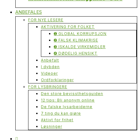
ANBEFALES
FOR NYE LESERE
AKTIVERING FOR FOLKET
➊ GLOBAL KORRUPSJON
➋ FALSK KLIMAKRISE
➌ ISKALDE VIRKEMIDLER
➍ DØDELIG HENSIKT
Anbefalt
I dybden
Videoer
Ordforklaringer
FOR LYSBRINGERE
Den store bevissthetsguiden
12 tips: Bli anonym online
De falske lysarbeiderne
7 ting du kan gjøre
Aktivt for frihet
Løsninger