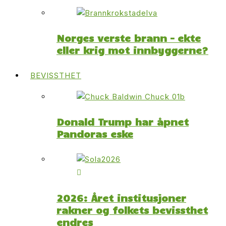
Norges verste brann – ekte
eller krig mot innbyggerne?
BEVISSTHET
Donald Trump har åpnet
Pandoras eske
2026: Året institusjoner
rakner og folkets bevissthet
endres