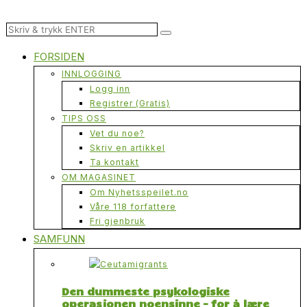
FORSIDEN
INNLOGGING
Logg inn
Registrer (Gratis)
TIPS OSS
Vet du noe?
Skriv en artikkel
Ta kontakt
OM MAGASINET
Om Nyhetsspeilet.no
Våre 118 forfattere
Fri gjenbruk
SAMFUNN
Den dummeste psykologiske
operasjonen noensinne – for å lære