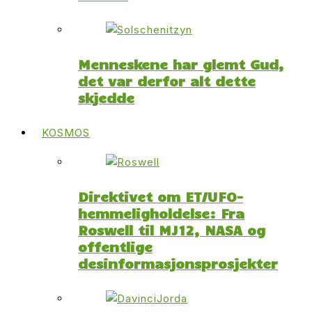
Menneskene har glemt Gud,
det var derfor alt dette
skjedde
KOSMOS
Direktivet om ET/UFO-
hemmeligholdelse: Fra
Roswell til MJ12, NASA og
offentlige
desinformasjonsprosjekter