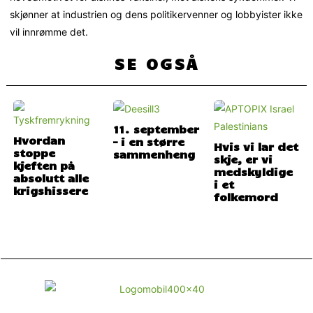
skjønner at industrien og dens politikervenner og lobbyister ikke
vil innrømme det.
SE OGSÅ
11. september
Hvordan
– i en større
Hvis vi lar det
stoppe
sammenheng
skje, er vi
kjeften på
medskyldige
absolutt alle
i et
krigshissere
folkemord