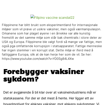
Filippinene har blitt brukt som eksperimentland for internasjonale
miljøer som vil prøve ut usikre vaksiner, men også værmanipulasjon.
Orkanene som har plaget øyene i en årrekke var alle kunstig
fremstilt av det samme miljø som står bak chemtrails i store deler av
USA og Europa. Filippinene ble valgt fordi så mange var fattige, men
også pga omfattende korrupsjon i statsapparatet. Fattige menneske
har ingen stemmer i en korrupt stat. Dette miljø er iferd med å
fattiggjøre Europa, slik at de kan herje her som de vil. Se her:
https://www.youtube.com/watch?v=YD0Sg84L4Xw
Forebygger vaksiner
sykdom?
Det er avgjørende å bli klar over at vaksineindustriens mål er
statskassene. For der er det mest å hente. Her ligger ett av
hovedmotivet for alsknes vaksiner, mot alskens sykdommer. Vi