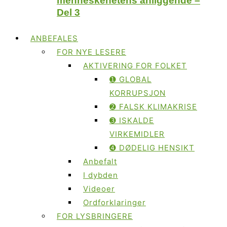
menneskehetens anliggende –
Del 3
ANBEFALES
FOR NYE LESERE
AKTIVERING FOR FOLKET
➊ GLOBAL
KORRUPSJON
➋ FALSK KLIMAKRISE
➌ ISKALDE
VIRKEMIDLER
➍ DØDELIG HENSIKT
Anbefalt
I dybden
Videoer
Ordforklaringer
FOR LYSBRINGERE