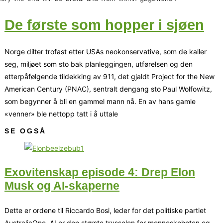
De første som hopper i sjøen
Norge dilter trofast etter USAs neokonservative, som de kaller
seg, miljøet som sto bak planleggingen, utførelsen og den
etterpåfølgende tildekking av 911, det gjaldt Project for the New
American Century (PNAC), sentralt dengang sto Paul Wolfowitz,
som begynner å bli en gammel mann nå. En av hans gamle
«venner» ble nettopp tatt i å uttale
SE OGSÅ
Exovitenskap episode 4: Drep Elon
Musk og AI-skaperne
Dette er ordene til Riccardo Bosi, leder for det politiske partiet
AustraliaOne. AI er den største trusselen for menneskeheten og