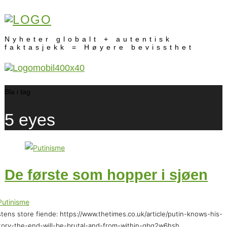
Nyheter globalt + autentisk
faktasjekk = Høyere bevissthet
Bla i tag
5 eyes
De første som hopper i sjøen
tens store fiende: https://www.thetimes.co.uk/article/putin-knows-his-
tory-the-end-will-be-brutal-and-from-within-gbg2w6hsh