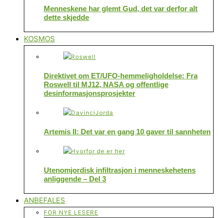
Menneskene har glemt Gud, det var derfor alt
dette skjedde
KOSMOS
Direktivet om ET/UFO-hemmeligholdelse: Fra
Roswell til MJ12, NASA og offentlige
desinformasjonsprosjekter
Artemis II: Det var en gang 10 gaver til sannheten
Utenomjordisk infiltrasjon i menneskehetens
anliggende – Del 3
ANBEFALES
FOR NYE LESERE