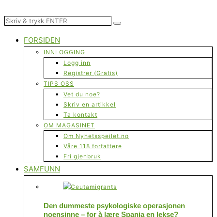
FORSIDEN
INNLOGGING
Logg inn
Registrer (Gratis)
TIPS OSS
Vet du noe?
Skriv en artikkel
Ta kontakt
OM MAGASINET
Om Nyhetsspeilet.no
Våre 118 forfattere
Fri gjenbruk
SAMFUNN
Den dummeste psykologiske operasjonen
noensinne – for å lære Spania en lekse?