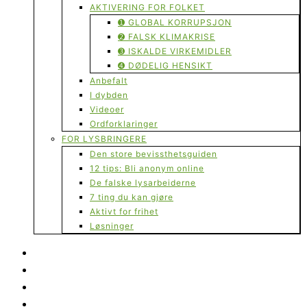
AKTIVERING FOR FOLKET
➊ GLOBAL KORRUPSJON
➋ FALSK KLIMAKRISE
➌ ISKALDE VIRKEMIDLER
➍ DØDELIG HENSIKT
Anbefalt
I dybden
Videoer
Ordforklaringer
FOR LYSBRINGERE
Den store bevissthetsguiden
12 tips: Bli anonym online
De falske lysarbeiderne
7 ting du kan gjøre
Aktivt for frihet
Løsninger