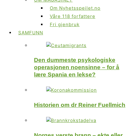
Om Nyhetsspeilet.no
Våre 118 forfattere
Fri gjenbruk
SAMFUNN
Den dummeste psykologiske
operasjonen noensinne – for å
lære Spania en lekse?
Historien om dr Reiner Fuellmich
Norges verste brann – ekte eller