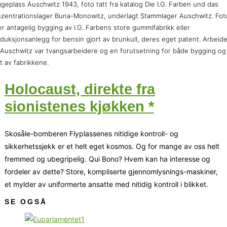
geplass Auschwitz 1943, foto tatt fra katalog Die I.G. Farben und das
zentrationslager Buna-Monowitz, underlagt Stammlager Auschwitz. Fot
er antagelig bygging av I.G. Farbens store gummifabrikk eller
duksjonsanlegg for bensin gjort av brunkull, deres eget patent. Arbeid
 Auschwitz var tvangsarbeidere og en forutsetning for både bygging og
ft av fabrikkene.
Holocaust, direkte fra
sionistenes kjøkken *
Skosåle-bomberen Flyplassenes nitidige kontroll- og
sikkerhetssjekk er et helt eget kosmos. Og for mange av oss helt
fremmed og ubegripelig. Qui Bono? Hvem kan ha interesse og
fordeler av dette? Store, kompliserte gjennomlysnings-maskiner,
et mylder av uniformerte ansatte med nitidig kontroll i blikket.
SE OGSÅ