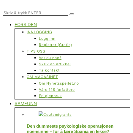
FORSIDEN
INNLOGGING
Logg inn
Registrer (Gratis)
TIPS OSS
Vet du noe?
Skriv en artikkel
Ta kontakt
OM MAGASINET
Om Nyhetsspeilet.no
Våre 118 forfattere
Fri gjenbruk
SAMFUNN
Den dummeste psykologiske operasjonen
noensinne – for å lære Spania en lekse?