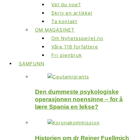
Vet du noe?
Skriv en artikkel
Ta kontakt
OM MAGASINET
Om Nyhetsspeilet.no
Våre 118 forfattere
Fri gjenbruk
SAMFUNN
Den dummeste psykologiske
operasjonen noensinne – for å
lære Spania en lekse?
Historien om dr Reiner Fuellmich