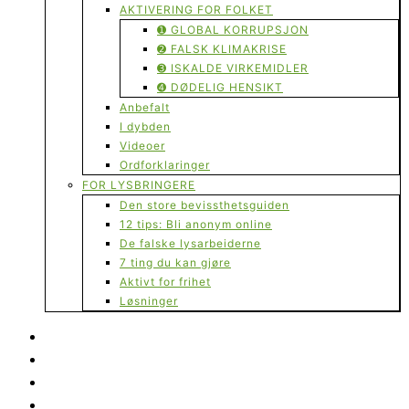
AKTIVERING FOR FOLKET
➊ GLOBAL KORRUPSJON
➋ FALSK KLIMAKRISE
➌ ISKALDE VIRKEMIDLER
➍ DØDELIG HENSIKT
Anbefalt
I dybden
Videoer
Ordforklaringer
FOR LYSBRINGERE
Den store bevissthetsguiden
12 tips: Bli anonym online
De falske lysarbeiderne
7 ting du kan gjøre
Aktivt for frihet
Løsninger