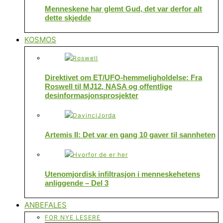
Menneskene har glemt Gud, det var derfor alt
dette skjedde
KOSMOS
Direktivet om ET/UFO-hemmeligholdelse: Fra
Roswell til MJ12, NASA og offentlige
desinformasjonsprosjekter
Artemis II: Det var en gang 10 gaver til sannheten
Utenomjordisk infiltrasjon i menneskehetens
anliggende – Del 3
ANBEFALES
FOR NYE LESERE