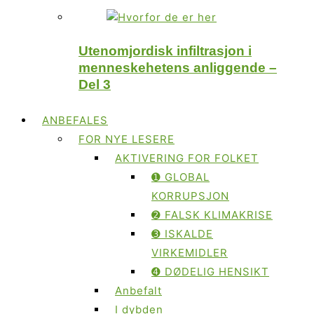
Utenomjordisk infiltrasjon i
menneskehetens anliggende –
Del 3
ANBEFALES
FOR NYE LESERE
AKTIVERING FOR FOLKET
➊ GLOBAL
KORRUPSJON
➋ FALSK KLIMAKRISE
➌ ISKALDE
VIRKEMIDLER
➍ DØDELIG HENSIKT
Anbefalt
I dybden