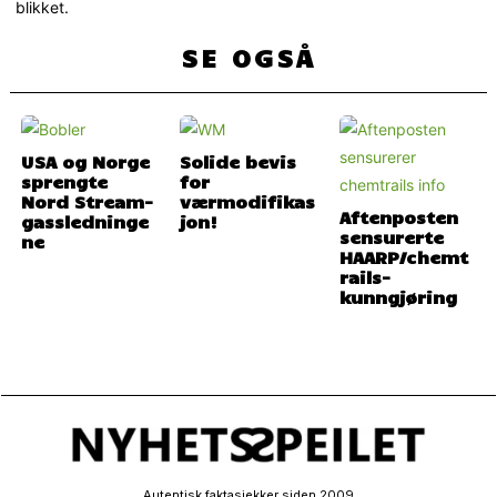
blikket.
SE OGSÅ
USA og Norge
Solide bevis
sprengte
for
Nord Stream-
værmodifikas
Aftenposten
gassledninge
jon!
sensurerte
ne
HAARP/chemt
rails-
kunngjøring
Autentisk faktasjekker siden 2009