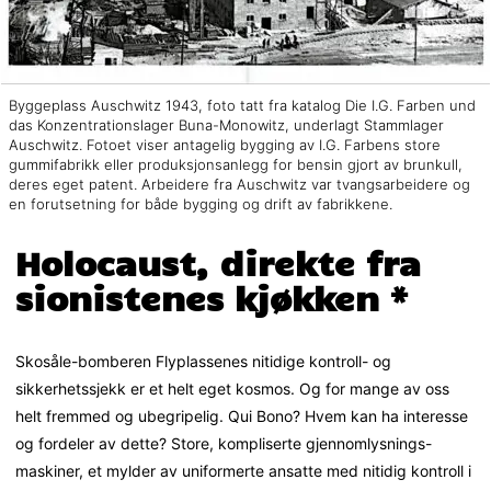
Byggeplass Auschwitz 1943, foto tatt fra katalog Die I.G. Farben und
das Konzentrationslager Buna-Monowitz, underlagt Stammlager
Auschwitz. Fotoet viser antagelig bygging av I.G. Farbens store
gummifabrikk eller produksjonsanlegg for bensin gjort av brunkull,
deres eget patent. Arbeidere fra Auschwitz var tvangsarbeidere og
en forutsetning for både bygging og drift av fabrikkene.
Holocaust, direkte fra
sionistenes kjøkken *
Skosåle-bomberen Flyplassenes nitidige kontroll- og
sikkerhetssjekk er et helt eget kosmos. Og for mange av oss
helt fremmed og ubegripelig. Qui Bono? Hvem kan ha interesse
og fordeler av dette? Store, kompliserte gjennomlysnings-
maskiner, et mylder av uniformerte ansatte med nitidig kontroll i