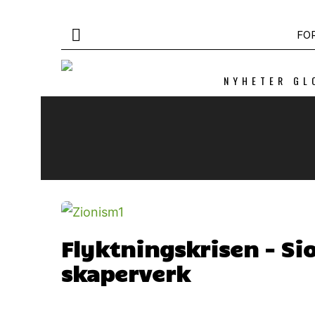
FO
NYHETER GL
Flyktningskrisen – Si
skaperverk