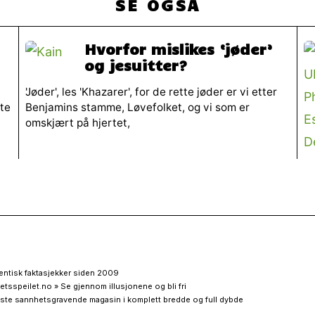
SE OGSÅ
Hvorfor mislikes ‘jøder’
og jesuitter?
'Jøder', les 'Khazarer', for de rette jøder er vi etter
lte
Benjamins stamme, Løvefolket, og vi som er
omskjært på hjertet,
entisk faktasjekker siden 2009
etsspeilet.no » Se gjennom illusjonene og bli fri
ste sannhetsgravende magasin i komplett bredde og full dybde