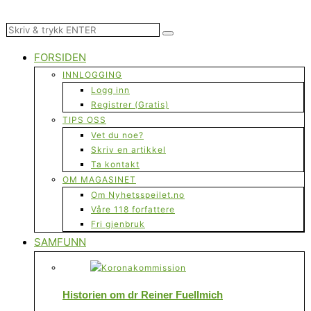
FORSIDEN
INNLOGGING
Logg inn
Registrer (Gratis)
TIPS OSS
Vet du noe?
Skriv en artikkel
Ta kontakt
OM MAGASINET
Om Nyhetsspeilet.no
Våre 118 forfattere
Fri gjenbruk
SAMFUNN
Historien om dr Reiner Fuellmich