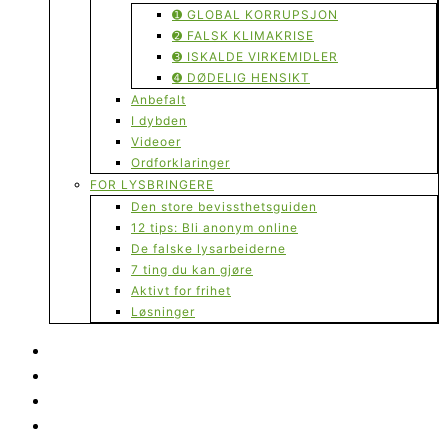
➊ GLOBAL KORRUPSJON
➋ FALSK KLIMAKRISE
➌ ISKALDE VIRKEMIDLER
➍ DØDELIG HENSIKT
Anbefalt
I dybden
Videoer
Ordforklaringer
FOR LYSBRINGERE
Den store bevissthetsguiden
12 tips: Bli anonym online
De falske lysarbeiderne
7 ting du kan gjøre
Aktivt for frihet
Løsninger