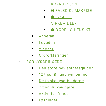
KORRUPSJON
➋ FALSK KLIMAKRISE
➌ ISKALDE
VIRKEMIDLER
➍ DØDELIG HENSIKT
Anbefalt
I dybden
Videoer
Ordforklaringer
FOR LYSBRINGERE
Den store bevissthetsguiden
12 tips: Bli anonym online
De falske lysarbeiderne
7 ting du kan gjøre
Aktivt for frihet
Løsninger