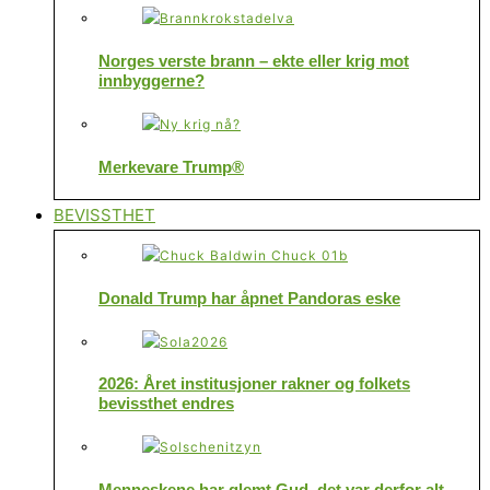
Norges verste brann – ekte eller krig mot
innbyggerne?
Merkevare Trump®
BEVISSTHET
Donald Trump har åpnet Pandoras eske
2026: Året institusjoner rakner og folkets
bevissthet endres
Menneskene har glemt Gud, det var derfor alt