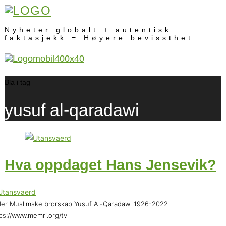
Nyheter globalt + autentisk
faktasjekk = Høyere bevissthet
Bla i tag
yusuf al-qaradawi
Hva oppdaget Hans Jensevik?
er Muslimske brorskap Yusuf Al-Qaradawi 1926-2022
ps://www.memri.org/tv