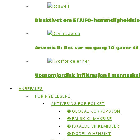
Direktivet om ET/UFO-hemmeligholdelse
Artemis II: Det var en gang 10 gaver ti
Utenomjordisk infiltrasjon i menneskeh
ANBEFALES
FOR NYE LESERE
AKTIVERING FOR FOLKET
➊ GLOBAL KORRUPSJON
➋ FALSK KLIMAKRISE
➌ ISKALDE VIRKEMIDLER
➍ DØDELIG HENSIKT