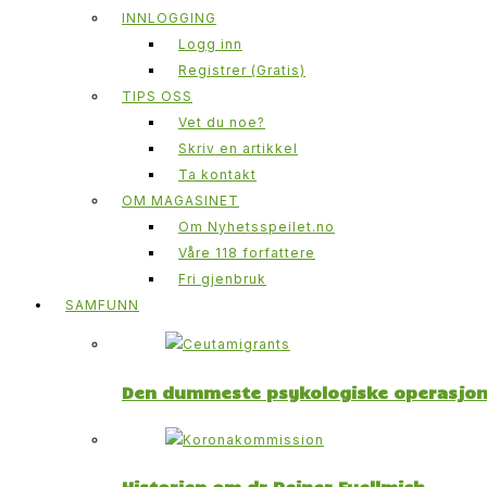
INNLOGGING
Logg inn
Registrer (Gratis)
TIPS OSS
Vet du noe?
Skriv en artikkel
Ta kontakt
OM MAGASINET
Om Nyhetsspeilet.no
Våre 118 forfattere
Fri gjenbruk
SAMFUNN
Den dummeste psykologiske operasjone
Historien om dr Reiner Fuellmich