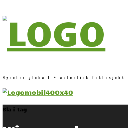
Nyheter globalt + autentisk faktasjekk
Bla i tag