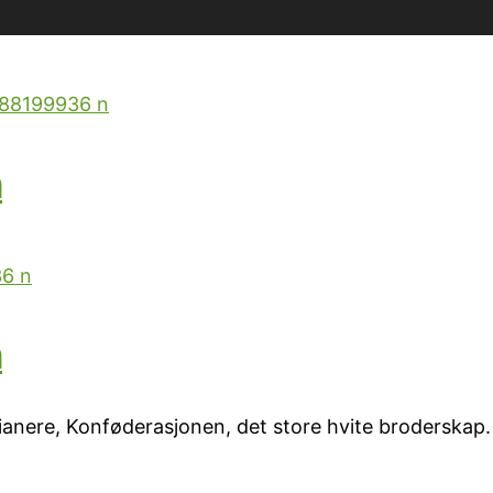
a
a
anere, Konføderasjonen, det store hvite broderskap.