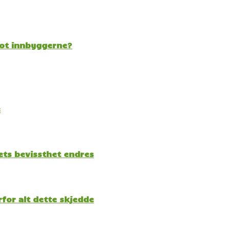
mot innbyggerne?
e
kets bevissthet endres
for alt dette skjedde