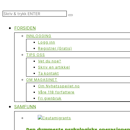
FORSIDEN
INNLOGGING
Logg inn
Registrer (Gratis)
TIPS OSS
Vet du noe?
Skriv en artikkel
Ta kontakt
OM MAGASINET
Om Nyhetsspeilet.no
Våre 118 forfattere
Fri gjenbruk
SAMFUNN
Den dummeste psykologiske operasjonen n