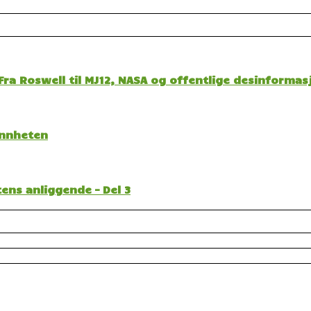
ra Roswell til MJ12, NASA og offentlige desinformas
sannheten
ens anliggende – Del 3