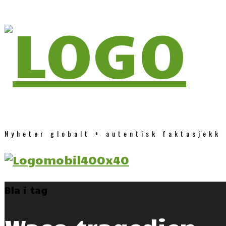
Nyheter globalt + autentisk faktasjekk
Bla i tag
Waco tragedien