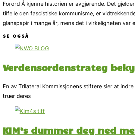
Forord Å kjenne historien er avgjørende. Det gjelder
tilfelle den fascistiske kommunisme, er vidtrekkend
glanspapir i mange år, mens det i virkeligheten var e
SE OGSÅ
Verdensordenstrateg beky
En av Trilateral Kommissjonens stiftere sier at ind
truer deres
KIM’s dummer deg ned me