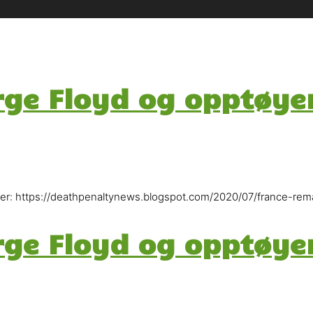
e Floyd og opptøyen
lser: https://deathpenaltynews.blogspot.com/2020/07/france-re
e Floyd og opptøyen