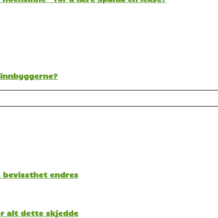
t innbyggerne?
s bevissthet endres
 alt dette skjedde