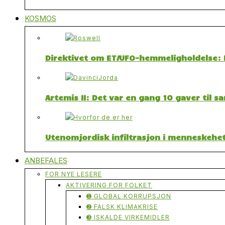
KOSMOS
Direktivet om ET/UFO-hemmeligholdelse: F
Artemis II: Det var en gang 10 gaver til 
Utenomjordisk infiltrasjon i menneskehet
ANBEFALES
FOR NYE LESERE
AKTIVERING FOR FOLKET
➊ GLOBAL KORRUPSJON
➋ FALSK KLIMAKRISE
➌ ISKALDE VIRKEMIDLER