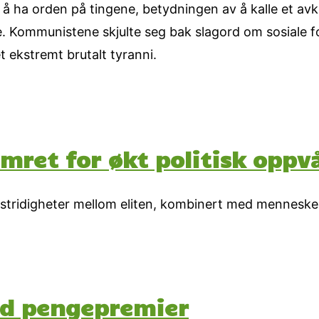
 å ha orden på tingene, betydningen av å kalle et avk
e. Kommunistene skjulte seg bak slagord om sosiale fo
t ekstremt brutalt tyranni.
mret for økt politisk oppv
re stridigheter mellom eliten, kombinert med mennesk
d pengepremier