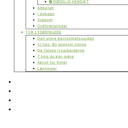
➍ DØDELIG HENSIKT
Anbefalt
I dybden
Videoer
Ordforklaringer
FOR LYSBRINGERE
Den store bevissthetsguiden
12 tips: Bli anonym online
De falske lysarbeiderne
7 ting du kan gjøre
Aktivt for frihet
Løsninger