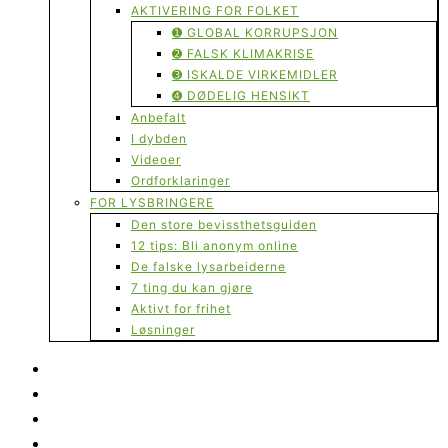
AKTIVERING FOR FOLKET
➊ GLOBAL KORRUPSJON
➋ FALSK KLIMAKRISE
➌ ISKALDE VIRKEMIDLER
➍ DØDELIG HENSIKT
Anbefalt
I dybden
Videoer
Ordforklaringer
FOR LYSBRINGERE
Den store bevissthetsguiden
12 tips: Bli anonym online
De falske lysarbeiderne
7 ting du kan gjøre
Aktivt for frihet
Løsninger