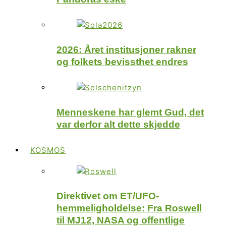
2026: Året institusjoner rakner
og folkets bevissthet endres
Menneskene har glemt Gud, det
var derfor alt dette skjedde
KOSMOS
Direktivet om ET/UFO-
hemmeligholdelse: Fra Roswell
til MJ12, NASA og offentlige