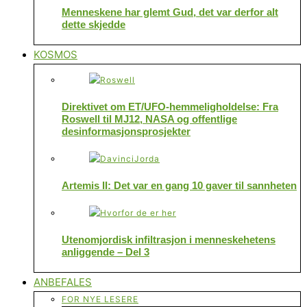
Menneskene har glemt Gud, det var derfor alt
dette skjedde
KOSMOS
Direktivet om ET/UFO-hemmeligholdelse: Fra
Roswell til MJ12, NASA og offentlige
desinformasjonsprosjekter
Artemis II: Det var en gang 10 gaver til sannheten
Utenomjordisk infiltrasjon i menneskehetens
anliggende – Del 3
ANBEFALES
FOR NYE LESERE