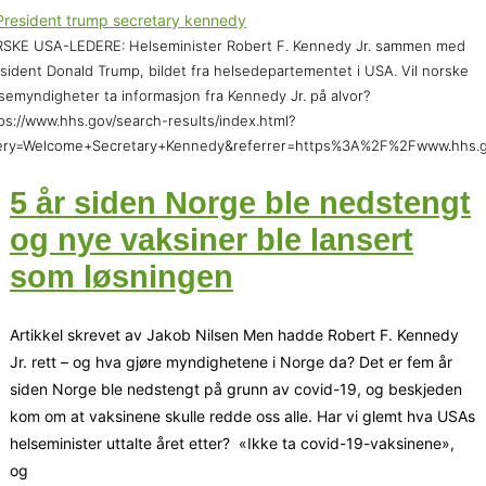
SKE USA-LEDERE: Helseminister Robert F. Kennedy Jr. sammen med
sident Donald Trump, bildet fra helsedepartementet i USA. Vil norske
semyndigheter ta informasjon fra Kennedy Jr. på alvor?
ps://www.hhs.gov/search-results/index.html?
ery=Welcome+Secretary+Kennedy&referrer=https%3A%2F%2Fwww.hhs.g
5 år siden Norge ble nedstengt
og nye vaksiner ble lansert
som løsningen
Artikkel skrevet av Jakob Nilsen Men hadde Robert F. Kennedy
Jr. rett – og hva gjøre myndighetene i Norge da? Det er fem år
siden Norge ble nedstengt på grunn av covid-19, og beskjeden
kom om at vaksinene skulle redde oss alle. Har vi glemt hva USAs
helseminister uttalte året etter? «Ikke ta covid-19-vaksinene»,
og