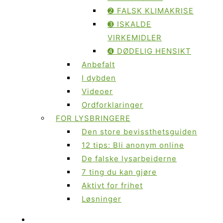
➋ FALSK KLIMAKRISE
➌ ISKALDE
VIRKEMIDLER
➍ DØDELIG HENSIKT
Anbefalt
I dybden
Videoer
Ordforklaringer
FOR LYSBRINGERE
Den store bevissthetsguiden
12 tips: Bli anonym online
De falske lysarbeiderne
7 ting du kan gjøre
Aktivt for frihet
Løsninger