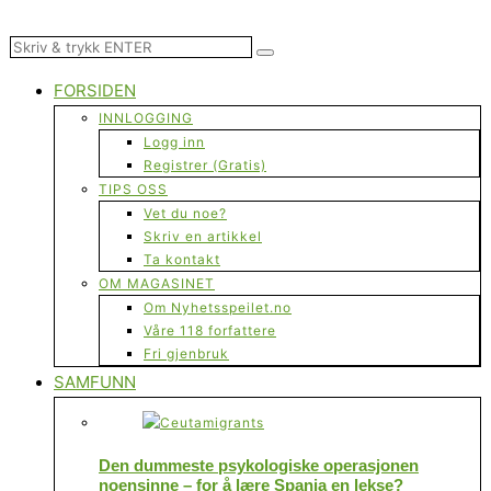
FORSIDEN
INNLOGGING
Logg inn
Registrer (Gratis)
TIPS OSS
Vet du noe?
Skriv en artikkel
Ta kontakt
OM MAGASINET
Om Nyhetsspeilet.no
Våre 118 forfattere
Fri gjenbruk
SAMFUNN
Den dummeste psykologiske operasjonen
noensinne – for å lære Spania en lekse?