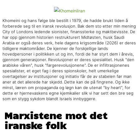
Khomeini og hans følge ble bestilt i 1979, de hadde brukt tiden å
forberede seg til en iransk revolusjon. Bak dem sto etter min mening
City of Londons ledende sionister, finanssterke og maktbevisste. De
har opp gjennom historien restrukturert Midtøsten, husk Saudi
Arabia er også deres verk, hele dagens krigsområde (2026) er deres
tidligere maktområder. De kjenner de forskjellige lands
hovedpersoner i politikken ut og inn, fordi de har styrt dem i årevis,
gjennom generasjoner. Revolusjoner er deres spesialitet. Husk "den
arabiske våren", husk "fargerevolusjonene". De er infiltrasjonenes
spesialister, et eget fag i deres spionskoler, helt umerkelige
overtagelser av institusjoner og initiativ får de av stabelen før man
aner at det allerede har skjedd. Dette kan de på fingrene. Og ikke
minst, læren om propaganda og løgn kan de utenat "by heart", for
dette er hjernevaskens egne kjemikalier slik vi har sett den bre seg
som en stygg sykdom blandt Israels innbyggere.
Marxistene mot det
iranske folk