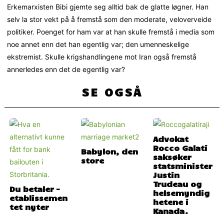
Erkemarxisten Bibi gjemte seg alltid bak de glatte løgner. Han
selv la stor vekt på å fremstå som den moderate, veloverveide
politiker. Poenget for ham var at han skulle fremstå i media som
noe annet enn det han egentlig var; den umenneskelige
ekstremist. Skulle krigshandlingene mot Iran også fremstå
annerledes enn det de egentlig var?
SE OGSÅ
Advokat
Rocco Galati
Babylon, den
saksøker
store
statsminister
Justin
Trudeau og
Du betaler –
helsemyndig
etablissemen
hetene i
tet nyter
Kanada.