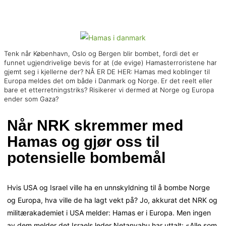
Tenk når København, Oslo og Bergen blir bombet, fordi det er
funnet ugjendrivelige bevis for at (de evige) Hamasterroristene har
gjemt seg i kjellerne der? NÅ ER DE HER: Hamas med koblinger til
Europa meldes det om både i Danmark og Norge. Er det reelt eller
bare et etterretningstriks? Risikerer vi dermed at Norge og Europa
ender som Gaza?
Når NRK skremmer med
Hamas og gjør oss til
potensielle bombemål
Hvis USA og Israel ville ha en unnskyldning til å bombe Norge
og Europa, hva ville de ha lagt vekt på? Jo, akkurat det NRK og
militærakademiet i USA melder: Hamas er i Europa. Men ingen
av dem melder det Israels leder Netanyahu har uttalt: «Alle som