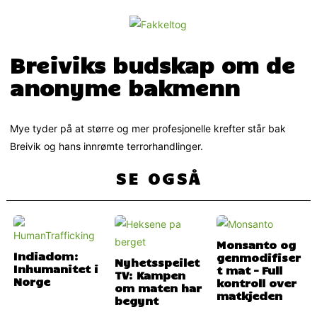
Breiviks budskap om de
anonyme bakmenn
Mye tyder på at større og mer profesjonelle krefter står bak
Breivik og hans innrømte terrorhandlinger.
SE OGSÅ
Monsanto og
Indiadom:
genmodifiser
Nyhetsspeilet
Inhumanitet i
t mat – Full
TV: Kampen
Norge
kontroll over
om maten har
matkjeden
begynt