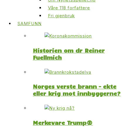
Våre 118 forfattere
Fri gjenbruk
SAMFUNN
Historien om dr Reiner
Fuellmich
Norges verste brann – ekte
eller krig mot innbyggerne?
Merkevare Trump®