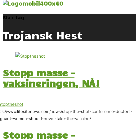
Bla i tag
Trojansk Hest
Stopp masse –
vaksineringen, NÅ!
ps://www.lifesitenews.com/news/stop-the-shot-conference-doctors-
gnant-women-should-never-take-the-vaccine/
Stopp masse –