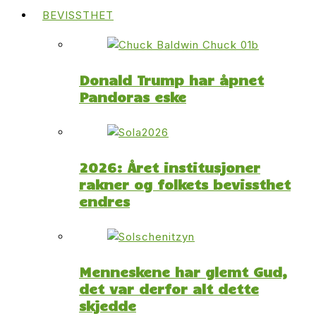
BEVISSTHET
Donald Trump har åpnet
Pandoras eske
2026: Året institusjoner
rakner og folkets bevissthet
endres
Menneskene har glemt Gud,
det var derfor alt dette
skjedde