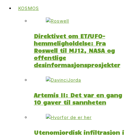
KOSMOS
Direktivet om ET/UFO-
hemmeligholdelse: Fra
Roswell til MJ12, NASA og
offentlige
desinformasjonsprosjekter
Artemis II: Det var en gang
10 gaver til sannheten
Utenomjordisk infiltrasjon i