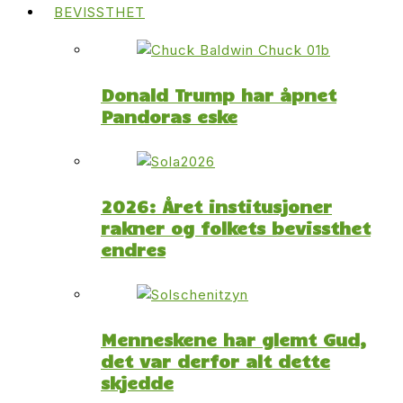
BEVISSTHET
Donald Trump har åpnet
Pandoras eske
2026: Året institusjoner
rakner og folkets bevissthet
endres
Menneskene har glemt Gud,
det var derfor alt dette
skjedde