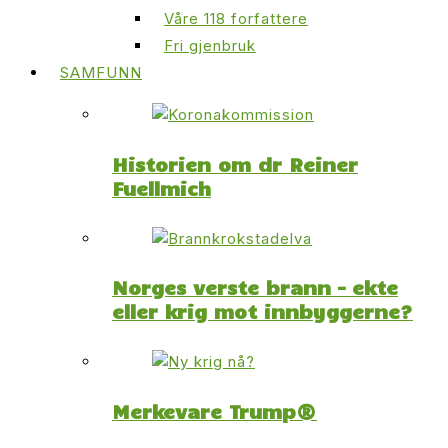
Våre 118 forfattere
Fri gjenbruk
SAMFUNN
Historien om dr Reiner
Fuellmich
Norges verste brann – ekte
eller krig mot innbyggerne?
Merkevare Trump®