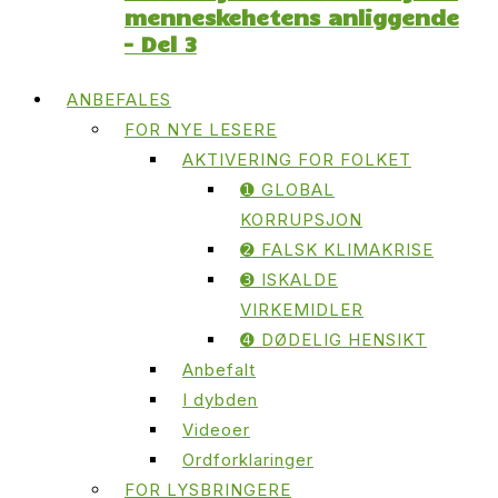
menneskehetens anliggende
– Del 3
ANBEFALES
FOR NYE LESERE
AKTIVERING FOR FOLKET
➊ GLOBAL
KORRUPSJON
➋ FALSK KLIMAKRISE
➌ ISKALDE
VIRKEMIDLER
➍ DØDELIG HENSIKT
Anbefalt
I dybden
Videoer
Ordforklaringer
FOR LYSBRINGERE