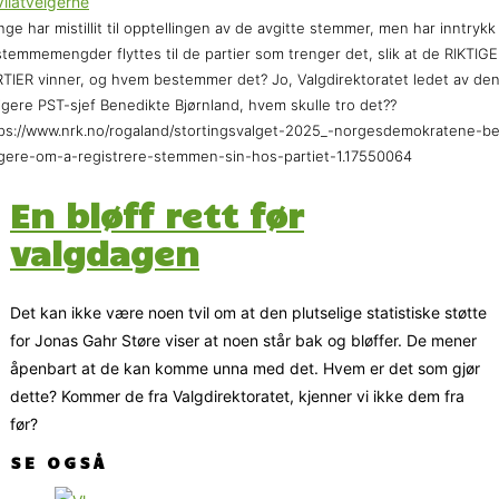
ge har mistillit til opptellingen av de avgitte stemmer, men har inntrykk
stemmemengder flyttes til de partier som trenger det, slik at de RIKTIGE
TIER vinner, og hvem bestemmer det? Jo, Valgdirektoratet ledet av de
ligere PST-sjef Benedikte Bjørnland, hvem skulle tro det??
ps://www.nrk.no/rogaland/stortingsvalget-2025_-norgesdemokratene-be
gere-om-a-registrere-stemmen-sin-hos-partiet-1.17550064
En bløff rett før
valgdagen
Det kan ikke være noen tvil om at den plutselige statistiske støtte
for Jonas Gahr Støre viser at noen står bak og bløffer. De mener
åpenbart at de kan komme unna med det. Hvem er det som gjør
dette? Kommer de fra Valgdirektoratet, kjenner vi ikke dem fra
før?
SE OGSÅ