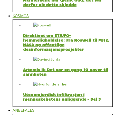
derfor alt dette skjedde
KOSMOS
Direktivet om ET/UFO-
hemmeligholdelse: Fra Roswell til MJ12,
NASA og offentlige
desinformasjonsprosjekter
Artemis II: Det var en gang 10 gaver til
sannheten
Utenomjordisk infiltrasjon i
menneskehetens anliggende – Del 3
ANBEFALES