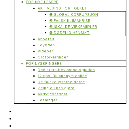
FOR NYE LESERE
AKTIVERING FOR FOLKET
➊ GLOBAL KORRUPSJON
➋ FALSK KLIMAKRISE
➌ ISKALDE VIRKEMIDLER
➍ DØDELIG HENSIKT
Anbefalt
I dybden
Videoer
Ordforklaringer
FOR LYSBRINGERE
Den store bevissthetsguiden
12 tips: Bli anonym online
De falske lysarbeiderne
7 ting du kan gjøre
Aktivt for frihet
Løsninger