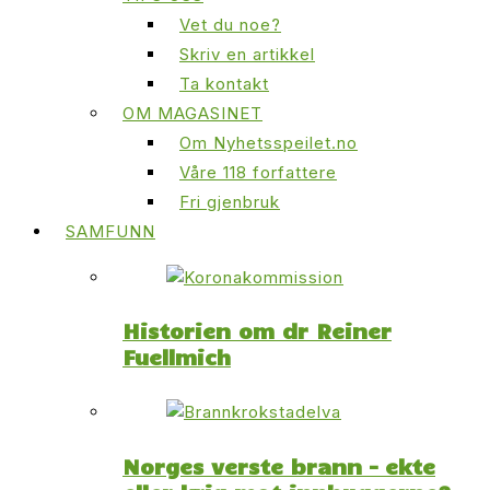
Vet du noe?
Skriv en artikkel
Ta kontakt
OM MAGASINET
Om Nyhetsspeilet.no
Våre 118 forfattere
Fri gjenbruk
SAMFUNN
Historien om dr Reiner
Fuellmich
Norges verste brann – ekte