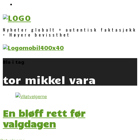
Nyheter globalt + autentisk faktasjekk
= Høyere bevissthet
Bla i tag
tor mikkel vara
En bløff rett før
valgdagen