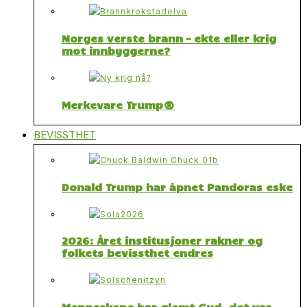
Norges verste brann – ekte eller krig
mot innbyggerne?
Merkevare Trump®
BEVISSTHET
Donald Trump har åpnet Pandoras eske
2026: Året institusjoner rakner og
folkets bevissthet endres
Menneskene har glemt Gud, det var