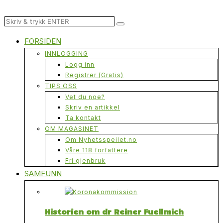
FORSIDEN
INNLOGGING
Logg inn
Registrer (Gratis)
TIPS OSS
Vet du noe?
Skriv en artikkel
Ta kontakt
OM MAGASINET
Om Nyhetsspeilet.no
Våre 118 forfattere
Fri gjenbruk
SAMFUNN
Historien om dr Reiner Fuellmich