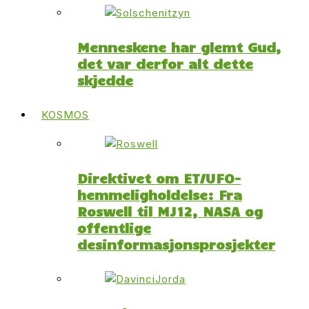
Menneskene har glemt Gud,
det var derfor alt dette
skjedde
KOSMOS
Direktivet om ET/UFO-
hemmeligholdelse: Fra
Roswell til MJ12, NASA og
offentlige
desinformasjonsprosjekter