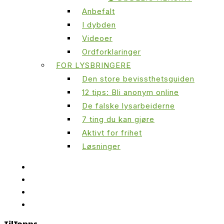
Anbefalt
I dybden
Videoer
Ordforklaringer
FOR LYSBRINGERE
Den store bevissthetsguiden
12 tips: Bli anonym online
De falske lysarbeiderne
7 ting du kan gjøre
Aktivt for frihet
Løsninger
Til
Topps