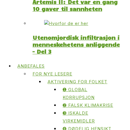
Artemis II: Det var en gang
10 gaver til sannheten
Utenomjordisk infiltrasjon i
menneskehetens anliggende
– Del 3
ANBEFALES
FOR NYE LESERE
AKTIVERING FOR FOLKET
➊ GLOBAL
KORRUPSJON
➋ FALSK KLIMAKRISE
➌ ISKALDE
VIRKEMIDLER
➍ DØDELIG HENSIKT