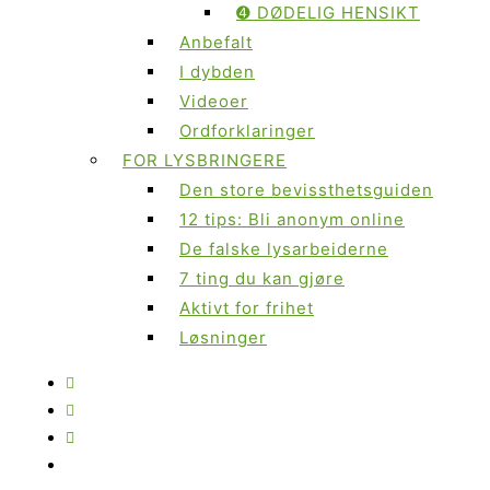
➍ DØDELIG HENSIKT
Anbefalt
I dybden
Videoer
Ordforklaringer
FOR LYSBRINGERE
Den store bevissthetsguiden
12 tips: Bli anonym online
De falske lysarbeiderne
7 ting du kan gjøre
Aktivt for frihet
Løsninger