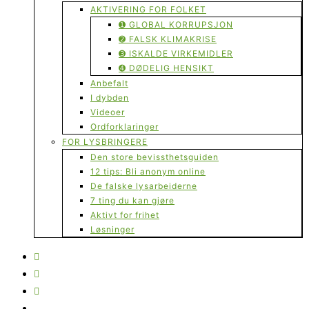
AKTIVERING FOR FOLKET
➊ GLOBAL KORRUPSJON
➋ FALSK KLIMAKRISE
➌ ISKALDE VIRKEMIDLER
➍ DØDELIG HENSIKT
Anbefalt
I dybden
Videoer
Ordforklaringer
FOR LYSBRINGERE
Den store bevissthetsguiden
12 tips: Bli anonym online
De falske lysarbeiderne
7 ting du kan gjøre
Aktivt for frihet
Løsninger