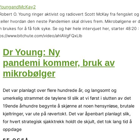
Robert O. Young ringer aktivist og radiovert Scott McKay fra fengslet og
teller hvordan den neste Pandemien skal drives frem. Mikrobølgene er 
 brukes for å få folk syke. Se og hør hele intervjuet her, starter 48:20 :
ps://www.bitchute.com/video/ahlAVgFQxLIb
Dr Young: Ny
pandemi kommer, bruk av
mikrobølger
Det var planlagt over flere hundrede år, og langsomt og
umerkelig strammet de tøylene til slik at vi først i slutten av det
19ende århundre begynte å skjønne at noen hensynløse, brutale
kjeltringer, var ute på røvertokt. Det var åpenbart planlagt slik,
for hvert strategisk sjakktrekk holdt de skjult, det tok lang tid å
oppdage