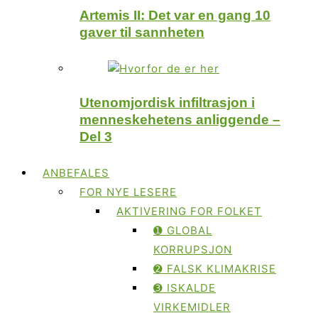
Artemis II: Det var en gang 10
gaver til sannheten
Utenomjordisk infiltrasjon i
menneskehetens anliggende –
Del 3
ANBEFALES
FOR NYE LESERE
AKTIVERING FOR FOLKET
➊ GLOBAL
KORRUPSJON
➋ FALSK KLIMAKRISE
➌ ISKALDE
VIRKEMIDLER