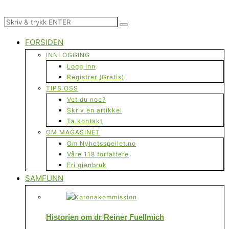
FORSIDEN
INNLOGGING
Logg inn
Registrer (Gratis)
TIPS OSS
Vet du noe?
Skriv en artikkel
Ta kontakt
OM MAGASINET
Om Nyhetsspeilet.no
Våre 118 forfattere
Fri gjenbruk
SAMFUNN
Historien om dr Reiner Fuellmich