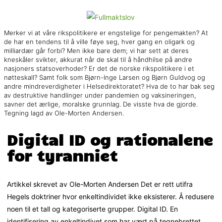
Merker vi at våre rikspolitikere er engstelige for pengemakten? At
de har en tendens til å ville føye seg, hver gang en oligark og
milliardær går forbi? Men ikke bare dem; vi har sett at deres
kneskåler svikter, akkurat når de skal til å håndhilse på andre
nasjoners statsoverhoder? Er det de norske rikspolitikere i et
nøtteskall? Samt folk som Bjørn-Inge Larsen og Bjørn Guldvog og
andre mindreverdigheter i Helsedirektoratet? Hva de to har bak seg
av destruktive handlinger under pandemien og vaksineringen,
savner det ærlige, moralske grunnlag. De visste hva de gjorde.
Tegning lagd av Ole-Morten Andersen.
Digital ID og rationalene
for tyranniet
Artikkel skrevet av Ole-Morten Andersen Det er rett utifra
Hegels doktriner hvor enkeltindividet ikke eksisterer. Å redusere
noen til et tall og kategoriserte grupper. Digital ID. En
identifisering av enkeltindivet som har vært på tegnebrettet