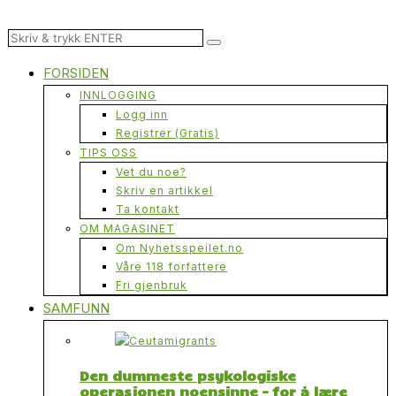
FORSIDEN
INNLOGGING
Logg inn
Registrer (Gratis)
TIPS OSS
Vet du noe?
Skriv en artikkel
Ta kontakt
OM MAGASINET
Om Nyhetsspeilet.no
Våre 118 forfattere
Fri gjenbruk
SAMFUNN
Den dummeste psykologiske
operasjonen noensinne – for å lære