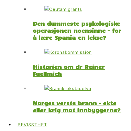
Den dummeste psykologiske
operasjonen noensinne – for
å lære Spania en lekse?
Historien om dr Reiner
Fuellmich
Norges verste brann – ekte
eller krig mot innbyggerne?
BEVISSTHET