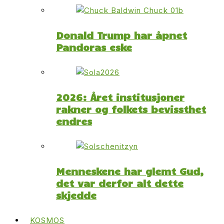
Donald Trump har åpnet
Pandoras eske
2026: Året institusjoner
rakner og folkets bevissthet
endres
Menneskene har glemt Gud,
det var derfor alt dette
skjedde
KOSMOS