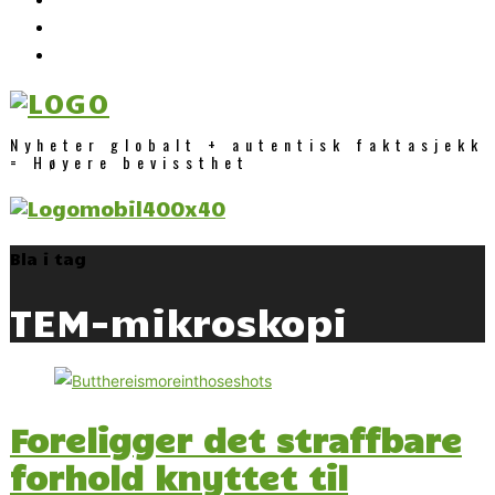
Nyheter globalt + autentisk faktasjekk
= Høyere bevissthet
Bla i tag
TEM-mikroskopi
Foreligger det straffbare
forhold knyttet til