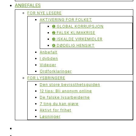
ANBEFALES
FOR NYE LESERE
AKTIVERING FOR FOLKET
➊ GLOBAL KORRUPSJON
➋ FALSK KLIMAKRISE
➌ ISKALDE VIRKEMIDLER
➍ DØDELIG HENSIKT
Anbefalt
I dybden
Videoer
Ordforklaringer
FOR LYSBRINGERE
Den store bevissthetsguiden
12 tips: Bli anonym online
De falske lysarbeiderne
7 ting du kan gjøre
Aktivt for frihet
Løsninger