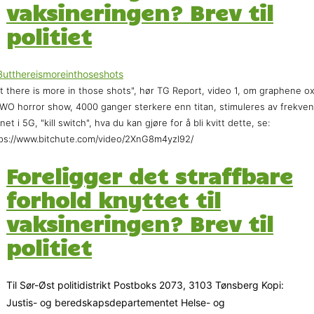
vaksineringen? Brev til
politiet
t there is more in those shots", hør TG Report, video 1, om graphene o
WO horror show, 4000 ganger sterkere enn titan, stimuleres av frekve
net i 5G, "kill switch", hva du kan gjøre for å bli kvitt dette, se:
ps://www.bitchute.com/video/2XnG8m4yzI92/
Foreligger det straffbare
forhold knyttet til
vaksineringen? Brev til
politiet
Til Sør-Øst politidistrikt Postboks 2073, 3103 Tønsberg Kopi:
Justis- og beredskapsdepartementet Helse- og