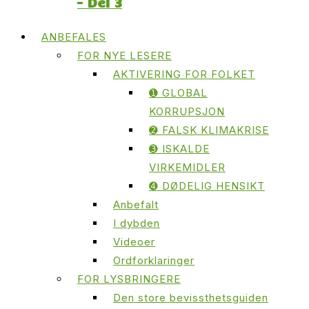
– Del 3
ANBEFALES
FOR NYE LESERE
AKTIVERING FOR FOLKET
➊ GLOBAL
KORRUPSJON
➋ FALSK KLIMAKRISE
➌ ISKALDE
VIRKEMIDLER
➍ DØDELIG HENSIKT
Anbefalt
I dybden
Videoer
Ordforklaringer
FOR LYSBRINGERE
Den store bevissthetsguiden