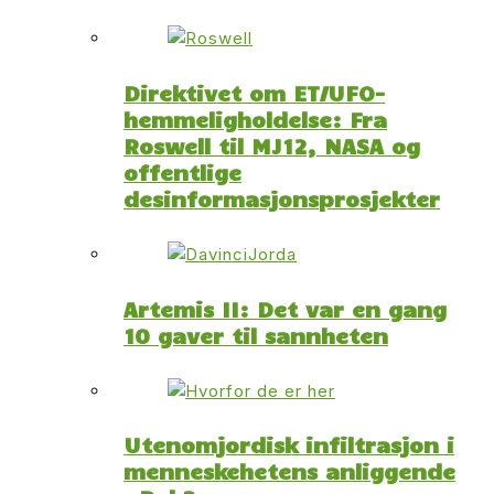
Direktivet om ET/UFO-
hemmeligholdelse: Fra
Roswell til MJ12, NASA og
offentlige
desinformasjonsprosjekter
Artemis II: Det var en gang
10 gaver til sannheten
Utenomjordisk infiltrasjon i
menneskehetens anliggende